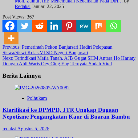
Moh. Zainul Arif: Menemukan Kedamaian Pada Diri…
by
Redaksi
Januari 22, 2025
Post Views:
367
Post
Previous:
Pemerintah Pekon Banjarsari Hadiri Pelepasan
Siswa/Siswi Kelas VI SD Negeri Banjarsari
navigation
Next:
Terindikasi Mafia Tanah, AJB Gugat SHM Antara Ho Hariaty
Dengan Ahli Waris Oey Cing Eng Ternyata Sudah Viral
Berita Lainnya
Polhukam
Klarifikasi ke DPMPD, JTR Ungkap Dugaan
Nepotisme Pengangkatan Kaur di Buaran Bambu
redaksi
Agustus 5, 2026