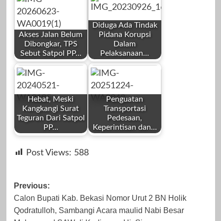
Redaksi
Redaksi
Diduga Ada Tindak
Akses Jalan Belum
Pidana Korupsi
Dibongkar, TPS
Dalam
Sebut Satpol PP…
Pelaksanaan…
by
by
November 6,
Oktober 5, 2023
Redaksi
Redaksi
2023
Hebat, Meski
Penguatan
Kangkangi Surat
Transportasi
Teguran Dari Satpol
Pedesaan,
PP…
Keperintisan dan…
by
by
Juni 23, 2026
September 26,
Post Views:
588
Redaksi
Redaksi
2023
Post
Previous:
Calon Bupati Kab. Bekasi Nomor Urut 2 BN Holik
navigation
Qodratulloh, Sambangi Acara maulid Nabi Besar