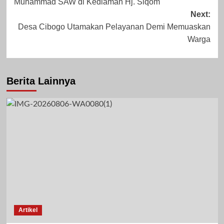
Mei 21, 2024
Desember 24,
Muhammad SAW di Kediaman Hj. Siqom
Next:
2025
Desa Cibogo Utamakan Pelayanan Demi Memuaskan
Warga
Berita Lainnya
Artikel