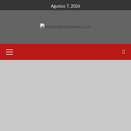
Skip
Agustus 7, 2026
to
content
Primary
Menu