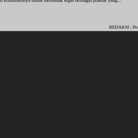
 komitmennya untuk menindak tegas berbagai praktik yang...
REDAKSI : Penasehat Hu