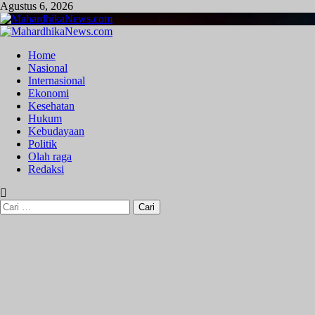
Skip
Agustus 6, 2026
to
content
Primary
Menu
Home
Nasional
Internasional
Ekonomi
Kesehatan
Hukum
Kebudayaan
Politik
Olah raga
Redaksi
Cari
untuk: