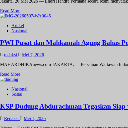
Jakarta, 26 Mei 2026 — Endri Hendra Permana secara resmi menyatak
Read
Read More
more
about
Artikel
Endri
Nasional
Hendra
Permana:
KDMP
PWI Pusat dan Mahkamah Agung Bahas Ped
Harus
Jadi
redaksi
Mei 7, 2026
Pilar
Kebangkitan
MAHARDHIKAnews.com JAKARTA, — Persatuan Wartawan Indonesia P
Ekonomi
Kerakyatan
Read
Read More
more
about
Nasional
PWI
Sosial
Pusat
dan
Mahkamah
KSP Dudung Abdurachman Tegaskan Siap 
Agung
Bahas
Redaksi
Mei 1, 2026
Pedoman
Media