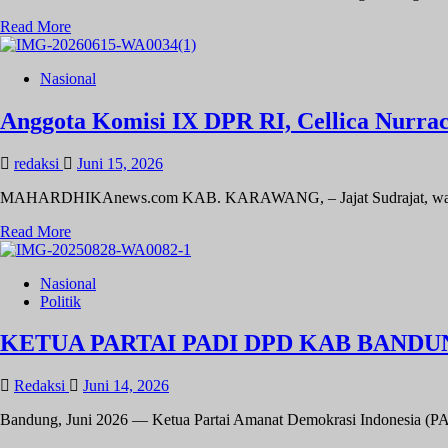
Read
Read More
more
about
Nasional
Polemik
Dugaan
Ijazah
Anggota Komisi IX DPR RI, Cellica Nurrac
Jokowi,
Pengamat
redaksi
Juni 15, 2026
Hukum:
Penyelesaian
MAHARDHIKAnews.com KAB. KARAWANG, – Jajat Sudrajat, warga De
Harus
Melalui
Read
Read More
Jalur
more
Pengadilan
about
Nasional
Anggota
Politik
Komisi
IX
DPR
KETUA PARTAI PADI DPD KAB BAND
RI,
Cellica
Redaksi
Juni 14, 2026
Nurrachadiana:
Jangan
Bandung, Juni 2026 — Ketua Partai Amanat Demokrasi Indonesia (PAD
Tergiur
Kerja