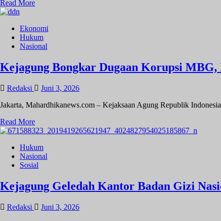
Read
Read More
Ilegal
more
about
Ekonomi
KETUA
Hukum
PARTAI
Nasional
PADI
DPD
KAB
Kejagung Bongkar Dugaan Korupsi MBG, 
BANDUNG,
DUKUNG
Redaksi
Juni 3, 2026
PENUH
PROGRAM
Jakarta, Mahardhikanews.com – Kejaksaan Agung Republik Indonesia
SPMB
SEKOLAH
Read
Read More
MAUNG
more
JAWA
about
BARAT
Hukum
Kejagung
2026
Nasional
Bongkar
Sosial
Dugaan
Korupsi
MBG,
Kejagung Geledah Kantor Badan Gizi Nas
Eks
Kepala
Redaksi
Juni 3, 2026
BGN
dan