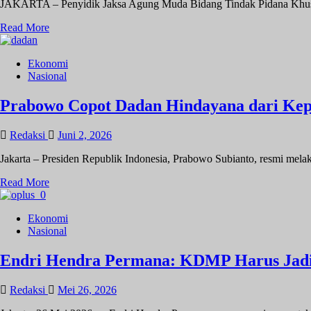
JAKARTA – Penyidik Jaksa Agung Muda Bidang Tindak Pidana Khusu
Dua
Wakilnya
Read
Read More
Ditahan
more
about
Ekonomi
Kejagung
Nasional
Geledah
Kantor
Badan
Prabowo Copot Dadan Hindayana dari Ke
Gizi
Nasional
Redaksi
Juni 2, 2026
(BGN)
Jakarta – Presiden Republik Indonesia, Prabowo Subianto, resmi mela
Read
Read More
more
about
Ekonomi
Prabowo
Nasional
Copot
Dadan
Hindayana
Endri Hendra Permana: KDMP Harus Jadi
dari
Kepala
Redaksi
Mei 26, 2026
BGN