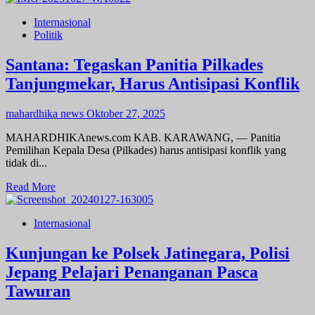
Internasional
Politik
Santana: Tegaskan Panitia Pilkades
Tanjungmekar, Harus Antisipasi Konflik
mahardhika news
Oktober 27, 2025
MAHARDHIKAnews.com KAB. KARAWANG, — Panitia
Pemilihan Kepala Desa (Pilkades) harus antisipasi konflik yang
tidak di...
Read
Read More
more
about
Internasional
Santana:
Tegaskan
Panitia
Kunjungan ke Polsek Jatinegara, Polisi
Pilkades
Jepang Pelajari Penanganan Pasca
Tanjungmekar,
Harus
Tawuran
Antisipasi
Konflik