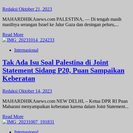
Banten
Dampingi
Redaksi
Oktober 21, 2023
Netherlands
Pencak
MAHARDHIKAnews.com PALESTINA, — Di tengah masih
Silat
masifnya serangan Israel ke Jalur Gaza dan desingan peluru,...
Federation
Read
Read More
more
about
Internasional
Ditengah
Desingan
Peluru
Tak Ada Isu Soal Palestina di Joint
Tim
Statement Sidang P20, Puan Sampaikan
MER-
C
Keberatan
Salurkan
Bantuan
Redaksi
Oktober 14, 2023
Perdana
di
MAHARDHIKAnews.com NEW DELHI, – Ketua DPR RI Puan
Jalur
Maharani menyampaikan keberatan karena dalam Joint Statement...
Gaza
Read
Read More
more
about
Internasional
Tak