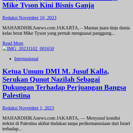
C
Mike Tyson Kini Bisnis Ganja
Dievakuasi
dari
Jalur
Redaksi
November 10, 2023
Gaza
MAHARDHIKAnews.com JAKARTA, – Mantan juara tinju dunia
kelas berat Mike Tyson yang pernah menguasai panggung...
Read
Read More
more
about
Internasional
Sempat
Bangkrut
dan
Ketua Umum DMI M. Jusuf Kalla,
Terlilit
Serukan Qunut Nazilah Sebagai
Hutang,
Mike
Dukungan Terhadap Perjuangan Bangsa
Tyson
Palestina
Kini
Bisnis
Ganja
Redaksi
November 1, 2023
MAHARDHIKAnews.com JAKARTA, — Menyusul kondisi
terkini di Palestina akibat tindakan tanpa perikemanusiaan dari Israel
terhadap...