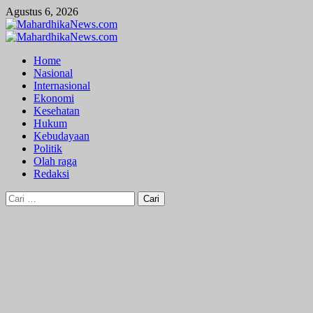
Skip
Agustus 6, 2026
to
content
Primary
Menu
Home
Nasional
Internasional
Ekonomi
Kesehatan
Hukum
Kebudayaan
Politik
Olah raga
Redaksi
Cari
untuk: