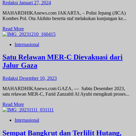
Redaksi
Januari 27, 2024
MAHARDHIKAnews.com JAKARTA, – Polisi Jepang (JICA)
Kombes Pol. Ota Akihito beserta staf melakukan kunjungan ke...
Read
Read More
more
about
Internasional
Kunjungan
ke
Polsek
Satu Relawan MER-C Dievakuasi dari
Jatinegara,
Jalur Gaza
Polisi
Jepang
Pelajari
Redaksi
Desember 10, 2023
Penanganan
Pasca
MAHARDHIKAnews.com GAZA, — Sabtu Desember 2023,
Tawuran
satu relawan MER-C, Farid Zanzabil Al Ayubi mengikuti proses...
Read
Read More
more
about
Internasional
Satu
Relawan
MER-
Sempat Bangkrut dan Terlilit Hutang,