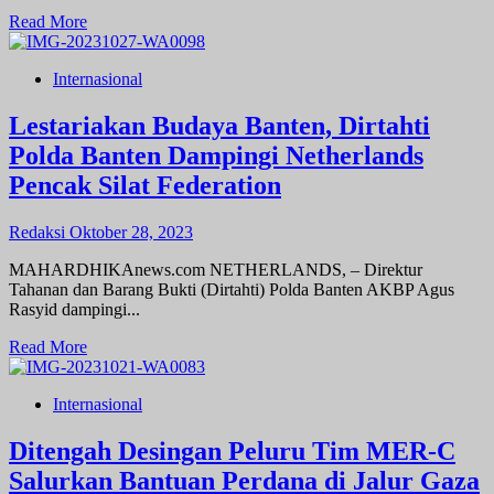
Read
Read More
more
about
Internasional
Ketua
Umum
DMI
Lestariakan Budaya Banten, Dirtahti
M.
Polda Banten Dampingi Netherlands
Jusuf
Kalla,
Pencak Silat Federation
Serukan
Qunut
Redaksi
Oktober 28, 2023
Nazilah
Sebagai
MAHARDHIKAnews.com NETHERLANDS, – Direktur
Dukungan
Tahanan dan Barang Bukti (Dirtahti) Polda Banten AKBP Agus
Terhadap
Rasyid dampingi...
Perjuangan
Bangsa
Read
Read More
Palestina
more
about
Internasional
Lestariakan
Budaya
Banten,
Ditengah Desingan Peluru Tim MER-C
Dirtahti
Salurkan Bantuan Perdana di Jalur Gaza
Polda