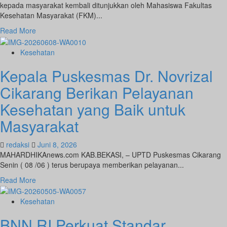
kepada masyarakat kembali ditunjukkan oleh Mahasiswa Fakultas
Terhadap
Kesehatan Masyarakat (FKM)...
Kesehatan
Masyarakat
Read
Read More
more
about
Kesehatan
Mahasiswa
Kepala Puskesmas Dr. Novrizal
FKM
UNSRI
Cikarang Berikan Pelayanan
Tebar
Inspirasi
Kesehatan yang Baik untuk
Kesehatan
Masyarakat
Melalui
Plang
Informasi
redaksi
Juni 8, 2026
10
MAHARDHIKAnews.com KAB.BEKASI, – UPTD Puskesmas Cikarang
Pilar
Senin ( 08 /06 ) terus berupaya memberikan pelayanan...
PHBS
Read
Read More
more
about
Kesehatan
Kepala
BNN RI Perkuat Standar
Puskesmas