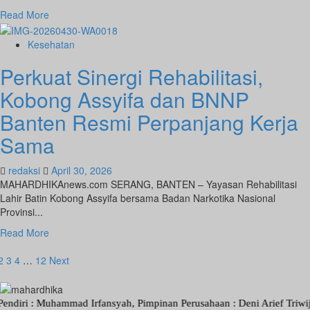
Read
Read More
more
about
Kesehatan
Prestasi
Perkuat Sinergi Rehabilitasi,
Gemilang,
Yayasan
Kobong Assyifa dan BNNP
Kobong
Assyfa
Banten Resmi Perpanjang Kerja
Jadi
Sama
LKS
Terbaik
2
redaksi
April 30, 2026
Tingkat
MAHARDHIKAnews.com SERANG, BANTEN – Yayasan Rehabilitasi
Kota
Lahir Batin Kobong Assyifa bersama Badan Narkotika Nasional
Tangerang
Provinsi...
Read
Read More
more
aginasi
about
2
3
4
…
12
Next
Perkuat
pos
Sinergi
Rehabilitasi,
: Muhammad Irfansyah, Pimpinan Perusahaan : Deni Arief Triwijaya, D