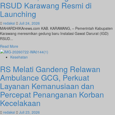
RSUD Karawang Resmi di
Launching
redaksi
Juli 24, 2026
MAHARDHIKAnews.com KAB. KARAWANG, – Pemerintah Kabupaten
Karawang meresmikan gedung baru Instalasi Gawat Darurat (IGD)
RSUD...
Read
Read More
more
about
Kesehatan
Tingkatkan
RS Melati Gandeng Relawan
Pelayanan
Kesehatan,
Ambulance GCG, Perkuat
Gedung
Baru
Layanan Kemanusiaan dan
IGD
Percepat Penanganan Korban
RSUD
Karawang
Kecelakaan
Resmi
di
redaksi
Juli 23, 2026
Launching