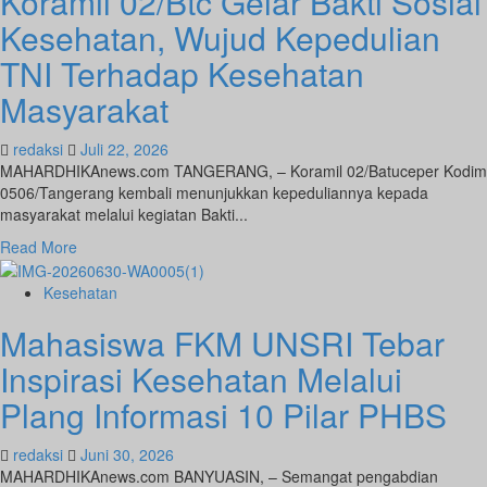
Koramil 02/Btc Gelar Bakti Sosial
kesehatan
Kesehatan, Wujud Kepedulian
Telinga
dan
TNI Terhadap Kesehatan
Fasilitas
Masyarakat
Hearing
Solution
di
redaksi
Juli 22, 2026
RSUD
MAHARDHIKAnews.com TANGERANG, – Koramil 02/Batuceper Kodim
Kota
0506/Tangerang kembali menunjukkan kepeduliannya kepada
Tangerang
masyarakat melalui kegiatan Bakti...
Read
Read More
more
about
Kesehatan
Koramil
Mahasiswa FKM UNSRI Tebar
02/Btc
Gelar
Inspirasi Kesehatan Melalui
Bakti
Sosial
Plang Informasi 10 Pilar PHBS
Kesehatan,
Wujud
redaksi
Juni 30, 2026
Kepedulian
MAHARDHIKAnews.com BANYUASIN, – Semangat pengabdian
TNI