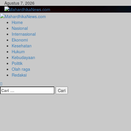
Skip
Agustus 7, 2026
to
content
Primary
Menu
Home
Nasional
Internasional
Ekonomi
Kesehatan
Hukum
Kebudayaan
Politik
Olah raga
Redaksi
Cari
untuk: