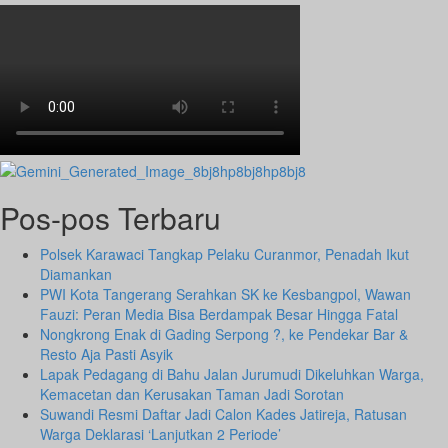
Kobong
Assyifa
dan
BNNP
Banten
Resmi
Perpanjang
Kerja
Sama
Pos-pos Terbaru
Polsek Karawaci Tangkap Pelaku Curanmor, Penadah Ikut
Diamankan
PWI Kota Tangerang Serahkan SK ke Kesbangpol, Wawan
Fauzi: Peran Media Bisa Berdampak Besar Hingga Fatal
Nongkrong Enak di Gading Serpong ?, ke Pendekar Bar &
Resto Aja Pasti Asyik
Lapak Pedagang di Bahu Jalan Jurumudi Dikeluhkan Warga,
Kemacetan dan Kerusakan Taman Jadi Sorotan
Suwandi Resmi Daftar Jadi Calon Kades Jatireja, Ratusan
Warga Deklarasi ‘Lanjutkan 2 Periode’