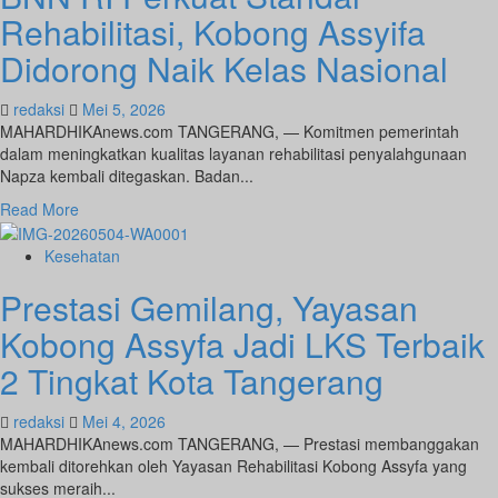
Dr.
Rehabilitasi, Kobong Assyifa
Novrizal
Cikarang
Didorong Naik Kelas Nasional
Berikan
Pelayanan
redaksi
Mei 5, 2026
Kesehatan
MAHARDHIKAnews.com TANGERANG, — Komitmen pemerintah
yang
dalam meningkatkan kualitas layanan rehabilitasi penyalahgunaan
Baik
Napza kembali ditegaskan. Badan...
untuk
Masyarakat
Read
Read More
more
about
Kesehatan
BNN
Prestasi Gemilang, Yayasan
RI
Perkuat
Kobong Assyfa Jadi LKS Terbaik
Standar
Rehabilitasi,
2 Tingkat Kota Tangerang
Kobong
Assyifa
redaksi
Mei 4, 2026
Didorong
MAHARDHIKAnews.com TANGERANG, — Prestasi membanggakan
Naik
kembali ditorehkan oleh Yayasan Rehabilitasi Kobong Assyfa yang
Kelas
sukses meraih...
Nasional