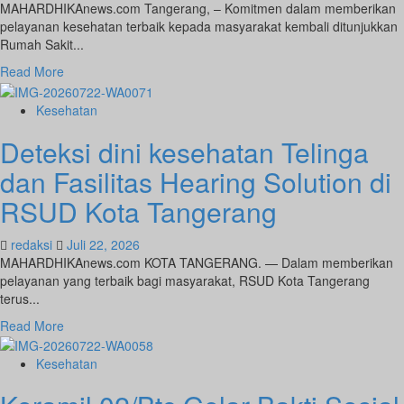
MAHARDHIKAnews.com Tangerang, – Komitmen dalam memberikan
pelayanan kesehatan terbaik kepada masyarakat kembali ditunjukkan
Rumah Sakit...
Read
Read More
more
about
Kesehatan
RS
Deteksi dini kesehatan Telinga
Melati
Gandeng
dan Fasilitas Hearing Solution di
Relawan
Ambulance
RSUD Kota Tangerang
GCG,
Perkuat
redaksi
Juli 22, 2026
Layanan
MAHARDHIKAnews.com KOTA TANGERANG. — Dalam memberikan
Kemanusiaan
pelayanan yang terbaik bagi masyarakat, RSUD Kota Tangerang
dan
terus...
Percepat
Penanganan
Read
Read More
Korban
more
Kecelakaan
about
Kesehatan
Deteksi
dini