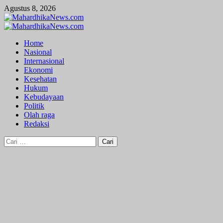
Skip
Agustus 8, 2026
to
content
Primary
Menu
Home
Nasional
Internasional
Ekonomi
Kesehatan
Hukum
Kebudayaan
Politik
Olah raga
Redaksi
Cari
untuk: