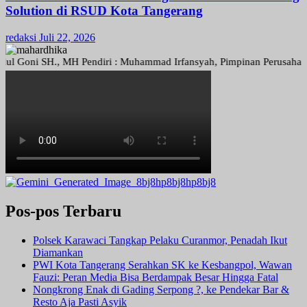
Solution di RSUD Kota Tangerang
redaksi
Juli 22, 2026
ni SH., MH Pendiri : Muhammad Irfansyah, Pimpinan Perusahaan : Deni
Pos-pos Terbaru
Polsek Karawaci Tangkap Pelaku Curanmor, Penadah Ikut
Diamankan
PWI Kota Tangerang Serahkan SK ke Kesbangpol, Wawan
Fauzi: Peran Media Bisa Berdampak Besar Hingga Fatal
Nongkrong Enak di Gading Serpong ?, ke Pendekar Bar &
Resto Aja Pasti Asyik