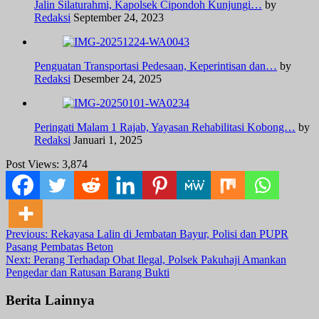
Jalin Silaturahmi, Kapolsek Cipondoh Kunjungi…
by
Redaksi
September 24, 2023
Penguatan Transportasi Pedesaan, Keperintisan dan…
by
Redaksi
Desember 24, 2025
Peringati Malam 1 Rajab, Yayasan Rehabilitasi Kobong…
by
Redaksi
Januari 1, 2025
Post Views:
3,874
Post
Previous:
Rekayasa Lalin di Jembatan Bayur, Polisi dan PUPR
Pasang Pembatas Beton
navigation
Next:
Perang Terhadap Obat Ilegal, Polsek Pakuhaji Amankan
Pengedar dan Ratusan Barang Bukti
Berita Lainnya