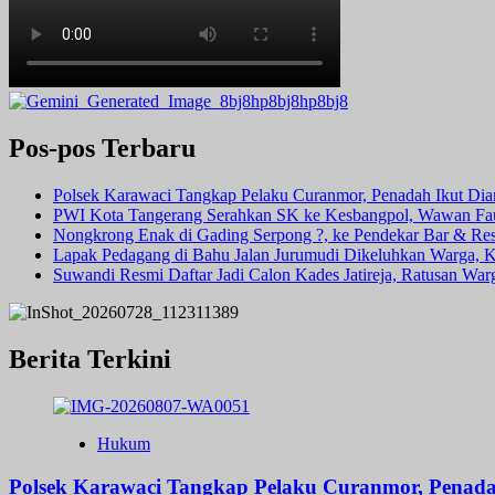
Disita,
2
Pengedar
Diciduk
Polisi
di
Kosambi
Pos-pos Terbaru
Polsek Karawaci Tangkap Pelaku Curanmor, Penadah Ikut Di
PWI Kota Tangerang Serahkan SK ke Kesbangpol, Wawan Fauz
Nongkrong Enak di Gading Serpong ?, ke Pendekar Bar & Rest
Lapak Pedagang di Bahu Jalan Jurumudi Dikeluhkan Warga, 
Suwandi Resmi Daftar Jadi Calon Kades Jatireja, Ratusan War
Berita Terkini
Hukum
Polsek Karawaci Tangkap Pelaku Curanmor, Penad