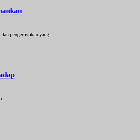
mankan
dan pengeroyokan yang...
Dadap
...