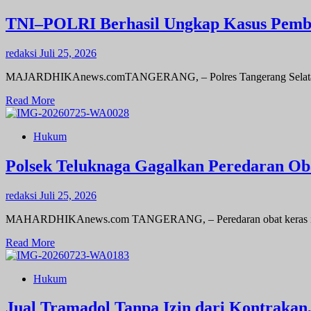
Komitmen
Arya
Akan
Mandalika
TNI–POLRI Berhasil Ungkap Kasus Pembu
Lakukan
Minta
Penindakan
Satreskrim
redaksi
Juli 25, 2026
Polres
Karawang
MAJARDHIKAnews.comTANGERANG, – Polres Tangerang Selatan men
Periksa
Ahmad
Read
Read More
Dhani
more
Soal
about
Dugaan
Hukum
TNI–
Perizinan
POLRI
Masterpiece
Berhasil
Polsek Teluknaga Gagalkan Peredaran Oba
Ungkap
Kasus
redaksi
Juli 25, 2026
Pembunuhan
Prajurit
MAHARDHIKAnews.com TANGERANG, – Peredaran obat keras ilegal k
TNI
AD,
Read
Read More
7
more
Tersangka
about
Diamankan
Hukum
Polsek
Teluknaga
Gagalkan
Jual Tramadol Tanpa Izin dari Kontrakan,