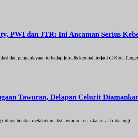
city, PWI dan JTR: Ini Ancaman Serius Keb
enganiayaan terhadap jurnalis kembali terjadi di Kota Tangera
ugaan Tawuran, Delapan Celurit Diamanka
a hendak melakukan aksi tawuran kocar-kacir saat didatangi...