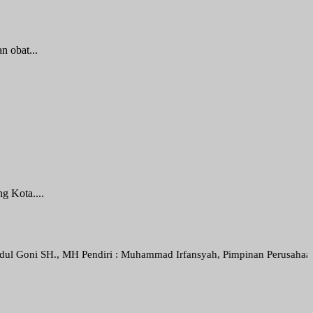
 obat...
 Kota....
., MH Pendiri : Muhammad Irfansyah, Pimpinan Perusahaan : Deni Arie