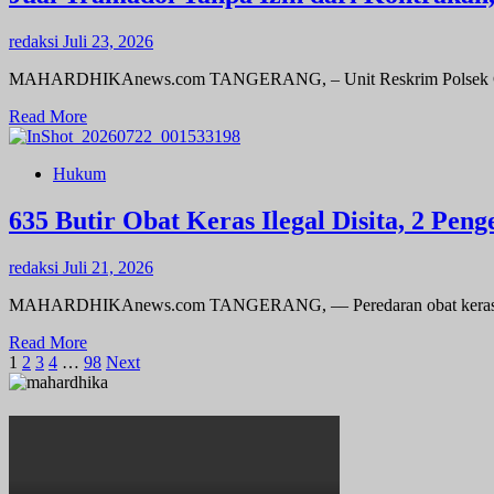
Peredaran
Obat
redaksi
Juli 23, 2026
Keras
Ilegal,
MAHARDHIKAnews.com TANGERANG, – Unit Reskrim Polsek Cipond
Dua
Pengedar
Read
Read More
Diciduk
more
di
about
Dadap
Hukum
Jual
Tramadol
Tanpa
635 Butir Obat Keras Ilegal Disita, 2 Pen
Izin
dari
redaksi
Juli 21, 2026
Kontrakan,
Pria
MAHARDHIKAnews.com TANGERANG, –– Peredaran obat keras ilegal 
di
Cipondoh
Read
Read More
Diciduk
Paginasi
more
1
2
3
4
…
98
Next
Polisi
about
pos
635
Butir
Obat
Keras
Ilegal