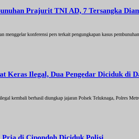
nuhan Prajurit TNI AD, 7 Tersangka Dia
ggelar konferensi pers terkait pengungkapan kasus pembunuhan 
t Keras Ilegal, Dua Pengedar Diciduk di 
embali berhasil diungkap jajaran Polsek Teluknaga, Polres Metro
 Pria di Cipondoh Diciduk Polisi