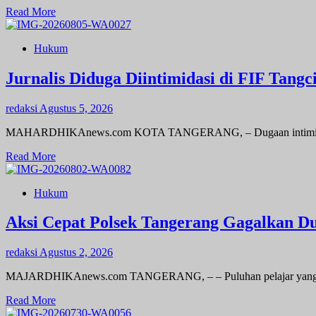
Read
Read More
more
about
Hukum
Polsek
Karawaci
Tangkap
Jurnalis Diduga Diintimidasi di FIF Tang
Pelaku
Curanmor,
redaksi
Agustus 5, 2026
Penadah
Ikut
MAHARDHIKAnews.com KOTA TANGERANG, – Dugaan intimidasi dan p
Diamankan
Read
Read More
more
about
Hukum
Jurnalis
Diduga
Diintimidasi
Aksi Cepat Polsek Tangerang Gagalkan D
di
FIF
redaksi
Agustus 2, 2026
Tangcity,
PWI
MAJARDHIKAnews.com TANGERANG, – – Puluhan pelajar yang didug
dan
JTR:
Read
Read More
Ini
more