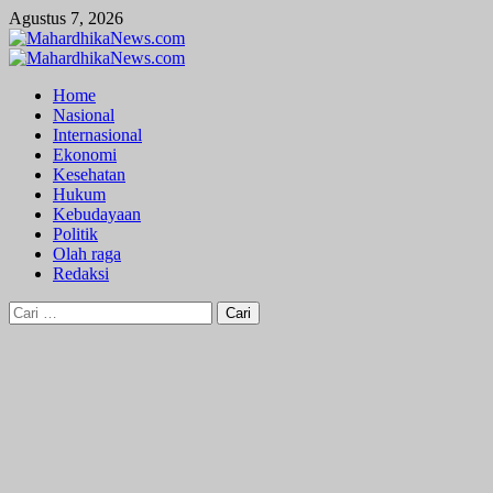
Skip
Agustus 7, 2026
to
content
Primary
Menu
Home
Nasional
Internasional
Ekonomi
Kesehatan
Hukum
Kebudayaan
Politik
Olah raga
Redaksi
Cari
untuk: