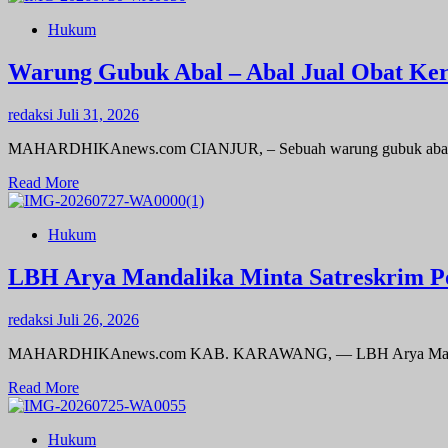
Ancaman
about
Serius
Hukum
Aksi
Kebebasan
Cepat
Pers
Polsek
Warung Gubuk Abal – Abal Jual Obat Ke
Tangerang
Gagalkan
redaksi
Juli 31, 2026
Dugaan
Tawuran,
MAHARDHIKAnews.com CIANJUR, – Sebuah warung gubuk abal abal 
Delapan
Celurit
Read
Read More
Diamankan
more
about
Hukum
Warung
Gubuk
Abal
LBH Arya Mandalika Minta Satreskrim Po
–
Abal
redaksi
Juli 26, 2026
Jual
Obat
MAHARDHIKAnews.com KAB. KARAWANG, — LBH Arya Mandalika m
Keras
Daftar
Read
Read More
G,
more
Kapolres
about
Tegaskan
Hukum
LBH