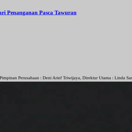
ajari Penanganan Pasca Tawuran
sahaan : Deni Arief Triwijaya, Direktur Utama : Linda Sartika Purwi