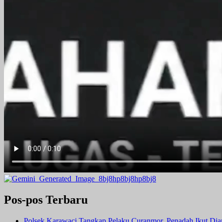
Pos-pos Terbaru
Polsek Karawaci Tangkap Pelaku Curanmor, Penadah Ikut Di