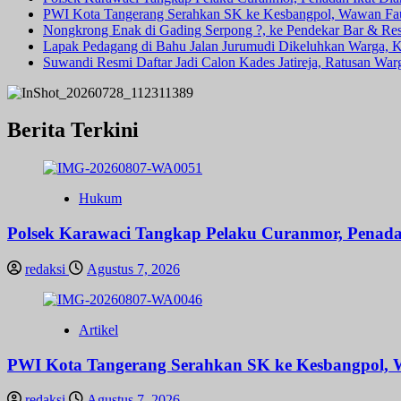
PWI Kota Tangerang Serahkan SK ke Kesbangpol, Wawan Fauz
Nongkrong Enak di Gading Serpong ?, ke Pendekar Bar & Rest
Lapak Pedagang di Bahu Jalan Jurumudi Dikeluhkan Warga, 
Suwandi Resmi Daftar Jadi Calon Kades Jatireja, Ratusan War
Berita Terkini
Hukum
Polsek Karawaci Tangkap Pelaku Curanmor, Penad
redaksi
Agustus 7, 2026
Artikel
PWI Kota Tangerang Serahkan SK ke Kesbangpol, W
redaksi
Agustus 7, 2026