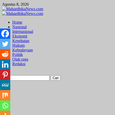
Skip
Agustus 8, 2026
to
content
Primary
Menu
Home
Nasional
Internasional
Ekonomi
Kesehatan
Hukum
Kebudayaan
Politik
Olah raga
Redaksi
Cari
untuk: