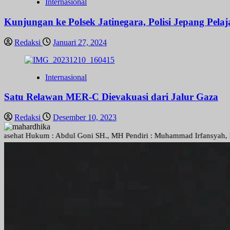
Internasional
Kunjungan ke Polsek Jatinegara, Polisi Jepang Pel
Redaksi
Januari 27, 2024
Internasional
Satu Relawan MER-C Dievakuasi dari Jalur Gaza
Redaksi
Desember 10, 2023
um : Abdul Goni SH., MH Pendiri : Muhammad Irfansyah, Pimpinan Peru