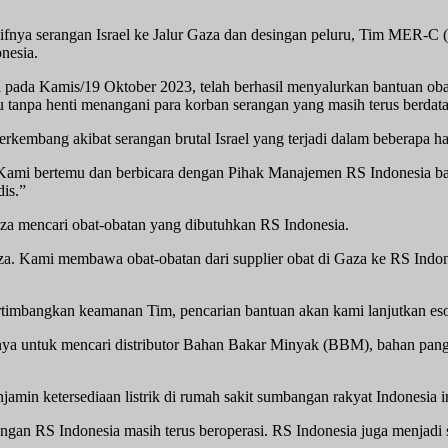
fnya serangan Israel ke Jalur Gaza dan desingan peluru, Tim MER-C 
nesia.
cal pada Kamis/19 Oktober 2023, telah berhasil menyalurkan bantuan o
ku tanpa henti menangani para korban serangan yang masih terus berda
berkembang akibat serangan brutal Israel yang terjadi dalam beberapa har
Kami bertemu dan berbicara dengan Pihak Manajemen RS Indonesia bah
is.”
za mencari obat-obatan yang dibutuhkan RS Indonesia.
Gaza. Kami membawa obat-obatan dari supplier obat di Gaza ke RS Ind
rtimbangkan keamanan Tim, pencarian bantuan akan kami lanjutkan esok
usnya untuk mencari distributor Bahan Bakar Minyak (BBM), bahan pa
min ketersediaan listrik di rumah sakit sumbangan rakyat Indonesia in
rangan RS Indonesia masih terus beroperasi. RS Indonesia juga menjadi s