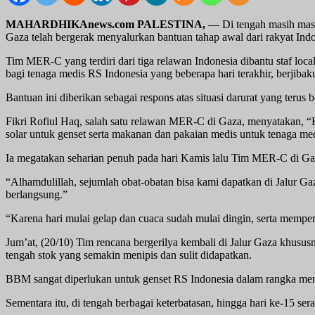
MAHARDHIKAnews.com PALESTINA,
— Di tengah masih masi
Gaza telah bergerak menyalurkan bantuan tahap awal dari rakyat Indo
Tim MER-C yang terdiri dari tiga relawan Indonesia dibantu staf lo
bagi tenaga medis RS Indonesia yang beberapa hari terakhir, berjiba
Bantuan ini diberikan sebagai respons atas situasi darurat yang terus 
Fikri Rofiul Haq, salah satu relawan MER-C di Gaza, menyatakan, “
solar untuk genset serta makanan dan pakaian medis untuk tenaga med
Ia megatakan seharian penuh pada hari Kamis lalu Tim MER-C di Ga
“Alhamdulillah, sejumlah obat-obatan bisa kami dapatkan di Jalur 
berlangsung.”
“Karena hari mulai gelap dan cuaca sudah mulai dingin, serta mempe
Jum’at, (20/10) Tim rencana bergerilya kembali di Jalur Gaza khus
tengah stok yang semakin menipis dan sulit didapatkan.
BBM sangat diperlukan untuk genset RS Indonesia dalam rangka menja
Sementara itu, di tengah berbagai keterbatasan, hingga hari ke-15 se