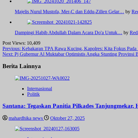
Majelis Nurul Mustofa, Mer-C dan Eddu-Zillen Gelar…
by
Re
Dampingi Habib Abdullah Dalam Acara Do'a Untuk…
by
Red
Post Views:
10,409
Post
Previous:
Kebakaran TPA Rawa Kucing, Kapolres: Kita Fokus Pad
Next:
Pj Gubernur Al Muktabar Optimistis Angka Stunting Provinsi
navigation
Berita Lainnya
Internasional
Politik
Santana: Tegaskan Panitia Pilkades Tanjungmekar, H
mahardhika news
Oktober 27, 2025