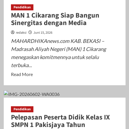
Tanjungmekar
Pendidikan
Hadiri
MAN 1 Cikarang Siap Bangun
Acara
Sinergitas dengan Media
Pelepasan
Siswa-
redaksi
Juni 15, 2026
Siswi
MAHARDHIKAnews.com KAB. BEKASI –
Kelas
Madrasah Aliyah Negeri (MAN) 1 Cikarang
VI
menegaskan komitmennya untuk selalu
SD
terbuka...
Negeri
Tanjungmekar
Read
Read More
3
more
Tahun
about
Ajaran
MAN
2025/2026
1
Pendidikan
Cikarang
Pelepasan Peserta Didik Kelas IX
Siap
SMPN 1 Pakisjaya Tahun
Bangun