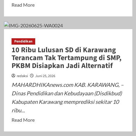
Read
Read More
more
about
Mahasiswa
KKN
Pendidikan
UBP
10 Ribu Lulusan SD di Karawang
Karawang
Terancam Tak Tertampung di SMP,
2026
PKBM Disiapkan Jadi Alternatif
Mulai
Mengabdi
redaksi
Juni 25, 2026
di
MAHARDHIKAnews.com KAB. KARAWANG, –
Desa
Dinas Pendidikan dan Kebudayaan (Disdikbud)
Puseurjaya,
Kabupaten Karawang memprediksi sekitar 10
Jalankan
ribu...
Tujuh
Program
Read
Read More
Utama
more
about