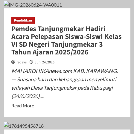
10
Ribu
Pendidikan
Lulusan
Pemdes Tanjungmekar Hadiri
SD
Acara Pelepasan Siswa-Siswi Kelas
di
VI SD Negeri Tanjungmekar 3
Karawang
Tahun Ajaran 2025/2026
Terancam
Tak
redaksi
Juni 24, 2026
Tertampung
MAHARDHIKAnews.com KAB. KARAWANG,
di
— Suasana haru dan kebanggaan menyelimuti
SMP,
wilayah Desa Tanjungmekar pada Rabu pagi
PKBM
(24/6/2026),...
Disiapkan
Jadi
Read
Read More
Alternatif
more
about
Pemdes