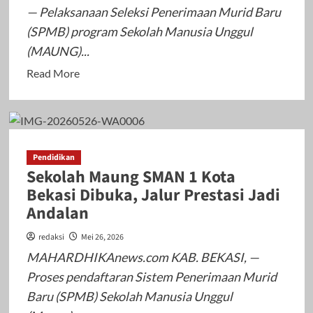
— Pelaksanaan Seleksi Penerimaan Murid Baru
Rp1,3
(SPMB) program Sekolah Manusia Unggul
Miliar
(MAUNG)...
Read
Read More
more
about
Pendaftaran
Sekolah
Pendidikan
MAUNG
Sekolah Maung SMAN 1 Kota
SMAN
Bekasi Dibuka, Jalur Prestasi Jadi
5
Andalan
Karawang
2026:
redaksi
Mei 26, 2026
Kuota,
MAHARDHIKAnews.com KAB. BEKASI, —
Jadwal,
Proses pendaftaran Sistem Penerimaan Murid
dan
Baru (SPMB) Sekolah Manusia Unggul
Cara