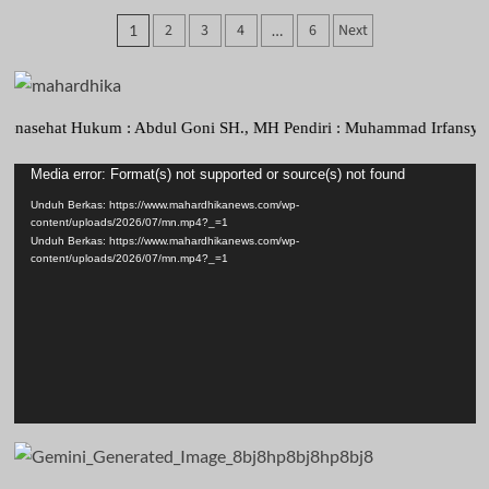
50
Paginasi
2
3
4
6
Next
1
…
Siswa
pos
SMKN
7
Tangsel
at Hukum : Abdul Goni SH., MH Pendiri : Muhammad Irfansyah, Pimpina
Terima
Pemutar
Media error: Format(s) not supported or source(s) not found
Sertifikat
Video
Kompetensi
Unduh Berkas: https://www.mahardhikanews.com/wp-
content/uploads/2026/07/mn.mp4?_=1
BNSP
Unduh Berkas: https://www.mahardhikanews.com/wp-
Bidang
content/uploads/2026/07/mn.mp4?_=1
Kecantikan