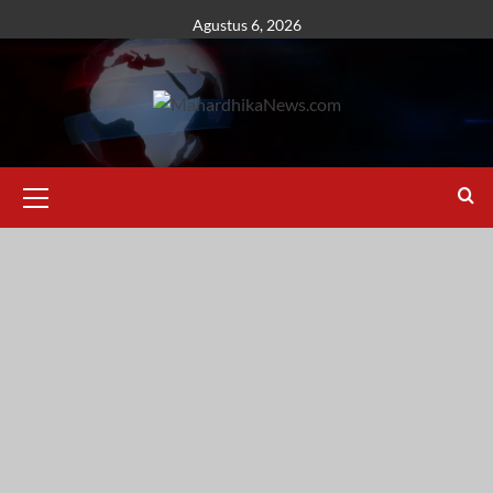
Skip
Agustus 6, 2026
to
content
Primary
Menu