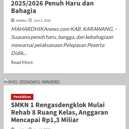
2025/2026 Penuh Haru dan
Sinergitas
Bahagia
dengan
Media
redaksi
Juni 2, 2026
MAHARDHIKAnews.com KAB. KARAWANG, –
Suasana penuh haru, bangga, dan kebahagiaan
mewarnai pelaksanaan Pelepasan Peserta
Didik...
Read
Read More
more
about
Pelepasan
Peserta
Pendidikan
Didik
SMKN 1 Rengasdengklok Mulai
Kelas
Rehab 8 Ruang Kelas, Anggaran
IX
Mencapai Rp1,3 Miliar
SMPN
1