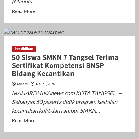
(Maung)...
Daftar
Tahun
Read
Read More
Ajaran
more
2026/2027
about
Sekolah
Maung
Pendidikan
SMAN
50 Siswa SMKN 7 Tangsel Terima
1
Sertifikat Kompetensi BNSP
Kota
Bidang Kecantikan
Bekasi
Dibuka,
redaksi
Mei 21, 2026
Jalur
MAHARDHIKAnews.com KOTA TANGSEL, —
Prestasi
Sebanyak 50 peserta didik program keahlian
Jadi
kecantikan kulit dan rambut SMKN...
Andalan
Read
Read More
more
about