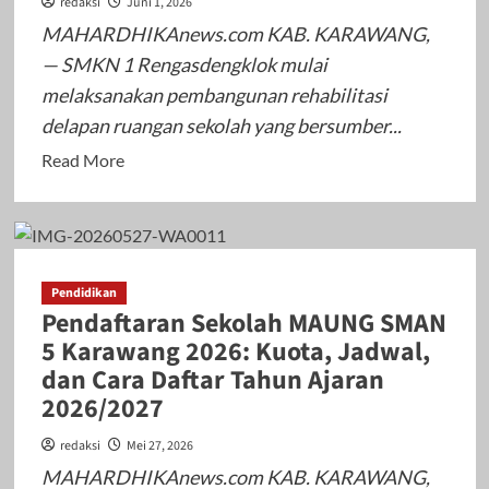
redaksi
Juni 1, 2026
Pakisjaya
MAHARDHIKAnews.com KAB. KARAWANG,
Tahun
— SMKN 1 Rengasdengklok mulai
2025/2026
melaksanakan pembangunan rehabilitasi
Penuh
delapan ruangan sekolah yang bersumber...
Haru
dan
Read
Read More
Bahagia
more
about
SMKN
1
Pendidikan
Rengasdengklok
Pendaftaran Sekolah MAUNG SMAN
Mulai
5 Karawang 2026: Kuota, Jadwal,
Rehab
dan Cara Daftar Tahun Ajaran
8
2026/2027
Ruang
Kelas,
redaksi
Mei 27, 2026
Anggaran
MAHARDHIKAnews.com KAB. KARAWANG,
Mencapai