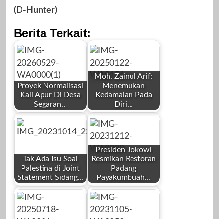
(D-Hunter)
Berita Terkait:
Moh. Zainul Arif:
Proyek Normalisasi
Menemukan
Kali Apur Di Desa
Kedamaian Pada
Segaran…
Diri…
by
by
Redaksi
Redaksi
Presiden Jokowi
Tak Ada Isu Soal
Resmikan Restoran
Palestina di Joint
Padang
Statement Sidang…
Payakumbuah…
by
by
Mei 28, 2026
Januari 22, 2025
Redaksi
Redaksi