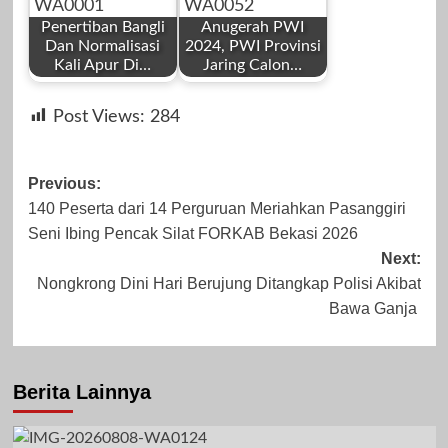
Penertiban Bangli
Anugerah PWI
Dan Normalisasi
2024, PWI Provinsi
Kali Apur Di…
Jaring Calon…
by
by
Oktober 14, 2023
Desember 12,
Post Views:
284
Redaksi
Redaksi
2023
Post
Previous:
140 Peserta dari 14 Perguruan Meriahkan Pasanggiri
navigation
Seni Ibing Pencak Silat FORKAB Bekasi 2026
Juli 18, 2025
November 6,
Next:
Nongkrong Dini Hari Berujung Ditangkap Polisi Akibat
2023
Bawa Ganja
Berita Lainnya