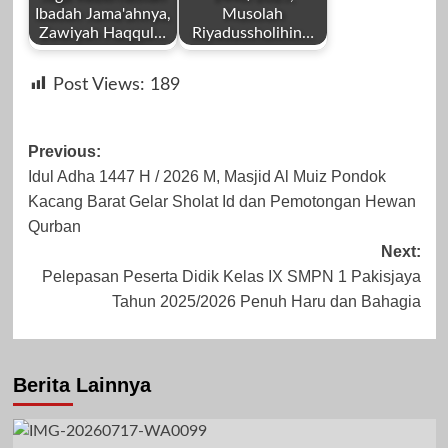
Ibadah Jama'ahnya,
Musolah
Zawiyah Haqqul…
Riyadussholihin…
by
by
Maret 3, 2024
Mei 27, 2026
Post Views:
189
Redaksi
Redaksi
Post
Previous:
Idul Adha 1447 H / 2026 M, Masjid Al Muiz Pondok
navigation
Kacang Barat Gelar Sholat Id dan Pemotongan Hewan
November 3,
Juni 7, 2025
Qurban
Next:
2024
Pelepasan Peserta Didik Kelas IX SMPN 1 Pakisjaya
Tahun 2025/2026 Penuh Haru dan Bahagia
Berita Lainnya