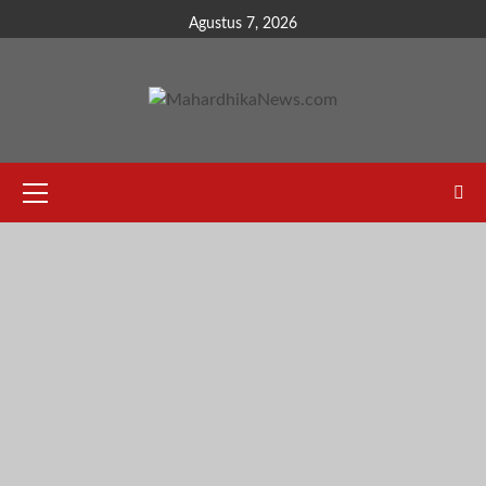
Skip
Agustus 7, 2026
to
content
Primary
Menu