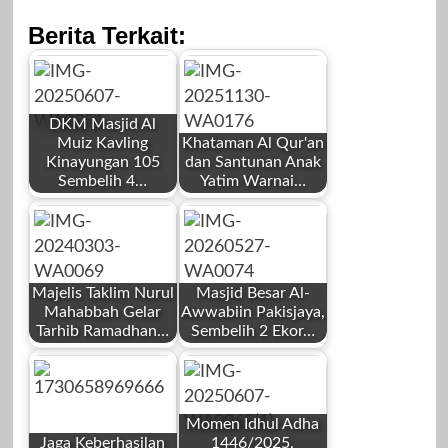
Berita Terkait:
DKM Masjid Al
Muiz Kavling
Khataman Al Qur'an
Kinayungan 105
dan Santunan Anak
Sembelih 4…
Yatim Warnai…
by
by
Redaksi
Mahardhika News
Majelis Taklim Nurul
Masjid Besar Al-
Mahabbah Gelar
Awwabiin Pakisjaya,
Tarhib Ramadhan…
Sembelih 2 Ekor…
by
by
Juni 7, 2025
November 30,
Redaksi
Redaksi
2025
Momen Idhul Adha
Jaga Keberhasilan
1446/2025,