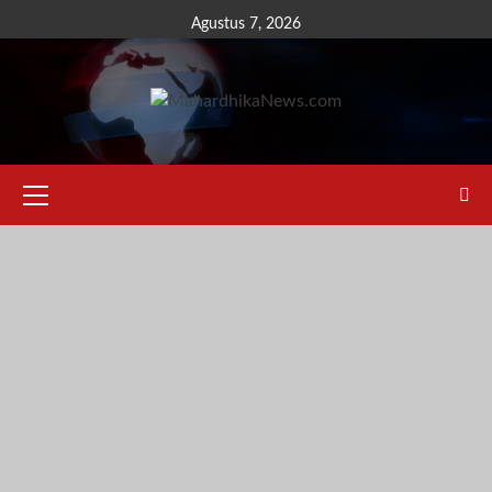
Skip
Agustus 7, 2026
to
content
Primary
Menu