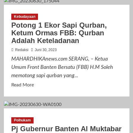
Maju
Jadi
Kebudayaan
Bacaleg
Potong 1 Ekor Sapi Qurban,
Partai
Ketum Ormas FBB: Qurban
PKB,
Adalah Keteladanan
Heri
MS
Redaksi
Juni 30, 2023
Dapatkan
MAHARDHIKAnews.com SERANG, – Ketua
Restu
Umum Front Banten Bersatu (FBB) H.M Soleh
Habib
memotong sapi qurban yang...
Hasan
Read
Bin
Read More
more
Ja’far
about
Assegaf
Potong
dan
1
Puluhan
Polhukam
Ekor
Habaib
Pj Gubernur Banten Al Muktabar
Sapi
Lainnya