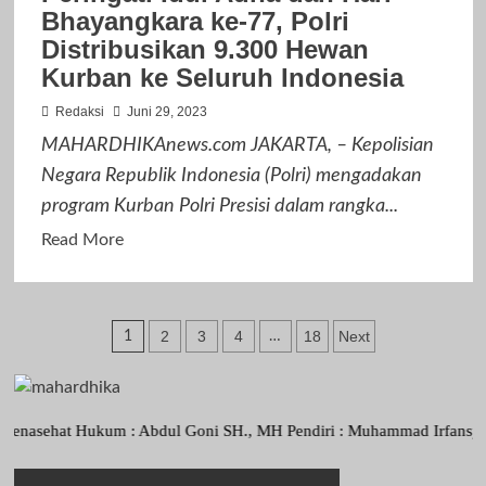
Bhayangkara ke-77, Polri
Idul
Distribusikan 9.300 Hewan
Adha
Kurban ke Seluruh Indonesia
2023
Dan
Redaksi
Juni 29, 2023
Pemotongan
MAHARDHIKAnews.com JAKARTA, – Kepolisian
Hewan
Negara Republik Indonesia (Polri) mengadakan
Qurban
program Kurban Polri Presisi dalam rangka...
Read
Read More
more
about
Peringati
Paginasi
2
3
4
18
Next
1
…
Idul
pos
Adha
dan
Hari
hat Hukum : Abdul Goni SH., MH Pendiri : Muhammad Irfansyah, Pimpin
Bhayangkara
ke-