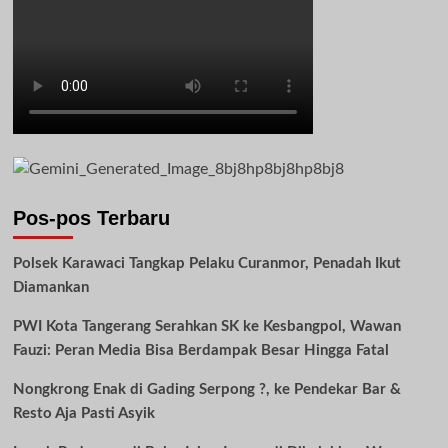
77,
Polri
Distribusikan
9.300
Hewan
Kurban
ke
Seluruh
Pos-pos Terbaru
Indonesia
Polsek Karawaci Tangkap Pelaku Curanmor, Penadah Ikut
Diamankan
PWI Kota Tangerang Serahkan SK ke Kesbangpol, Wawan
Fauzi: Peran Media Bisa Berdampak Besar Hingga Fatal
Nongkrong Enak di Gading Serpong ?, ke Pendekar Bar &
Resto Aja Pasti Asyik