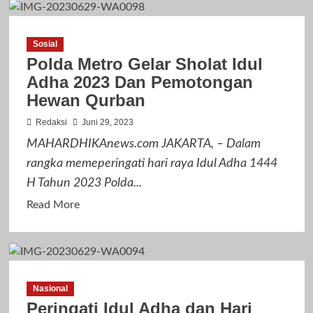
Pj
Gubernur
Sosial
Banten
Polda Metro Gelar Sholat Idul
Al
Adha 2023 Dan Pemotongan
Muktabar
Hewan Qurban
Laksanakan
Sholat
Redaksi
Juni 29, 2023
Idul
MAHARDHIKAnews.com JAKARTA, – Dalam
Adha
rangka memeperingati hari raya Idul Adha 1444
1444
H Tahun 2023 Polda...
H
Read
di
Read More
more
Masjid
about
Raya
Polda
Al
Metro
Bantani
Nasional
Gelar
Peringati Idul Adha dan Hari
Sholat