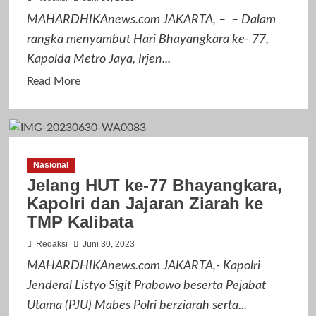
Stabilitas
MAHARDHIKAnews.com JAKARTA, – – Dalam
Daerah
rangka menyambut Hari Bhayangkara ke- 77,
Kapolda Metro Jaya, Irjen...
Read
Read More
more
about
Jelang
Hari
Nasional
Bhayangkara
Jelang HUT ke-77 Bhayangkara,
ke-
Kapolri dan Jajaran Ziarah ke
77,
TMP Kalibata
Kapolda
Metro
Redaksi
Juni 30, 2023
jaya
MAHARDHIKAnews.com JAKARTA,- Kapolri
Dampingi
Jenderal Listyo Sigit Prabowo beserta Pejabat
Kapolri
Utama (PJU) Mabes Polri berziarah serta...
Ziarah