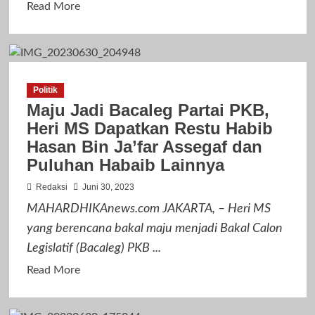
Read
Read More
more
about
Gelar
Doa
Politik
Bersama
Maju Jadi Bacaleg Partai PKB,
Lintas
Heri MS Dapatkan Restu Habib
Agama
Hasan Bin Ja’far Assegaf dan
Jelang
Puluhan Habaib Lainnya
Hari
Bhayangkara,
Redaksi
Juni 30, 2023
Kapolri:
MAHARDHIKAnews.com JAKARTA, – Heri MS
Keberagaman
yang berencana bakal maju menjadi Bakal Calon
Modal
Legislatif (Bacaleg) PKB ...
Jaga
Persatuan
Read
Read More
–
more
Kesatuan
about