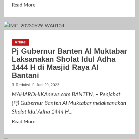
Read
dan
Read More
more
Tabur
about
Bunga
Jelang
di
HUT
TMP
Artikel
ke-
Kalibata
Pj Gubernur Banten Al Muktabar
77
Laksanakan Sholat Idul Adha
Bhayangkara,
1444 H di Masjid Raya Al
Kapolri
Bantani
dan
Jajaran
Redaksi
Juni 29, 2023
Ziarah
MAHARDHIKAnews.com BANTEN, – Penjabat
ke
(Pj) Gubernur Banten Al Muktabar melaksanakan
TMP
Sholat Idul Adha 1444 H...
Kalibata
Read
Read More
more
about