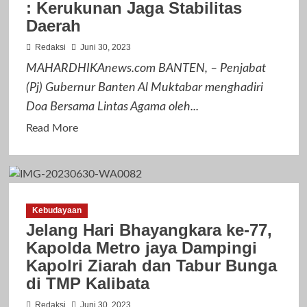
: Kerukunan Jaga Stabilitas
Qurban,
Daerah
Ketum
Ormas
Redaksi
Juni 30, 2023
FBB:
MAHARDHIKAnews.com BANTEN, – Penjabat
Qurban
(Pj) Gubernur Banten Al Muktabar menghadiri
Adalah
Doa Bersama Lintas Agama oleh...
Keteladanan
Read
Read More
more
about
Pj
Gubernur
Kebudayaan
Banten
Jelang Hari Bhayangkara ke-77,
Al
Kapolda Metro jaya Dampingi
Muktabar
Kapolri Ziarah dan Tabur Bunga
:
di TMP Kalibata
Kerukunan
Jaga
Redaksi
Juni 30, 2023