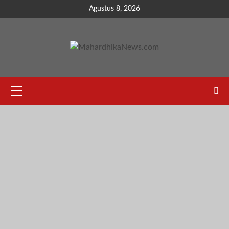
Skip
Agustus 8, 2026
to
content
Primary
Menu