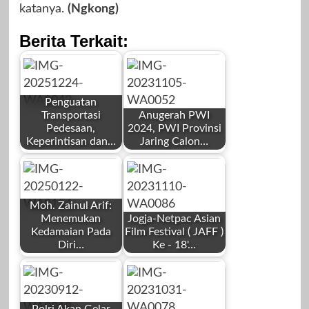
katanya.
(Ngkong)
Berita Terkait:
Penguatan
Transportasi
Anugerah PWI
Pedesaan,
2024, PWI Provinsi
Keperintisan dan…
Jaring Calon…
by
by
Redaksi
Redaksi
Moh. Zainul Arif:
Menemukan
Jogja-Netpac Asian
Kedamaian Pada
Film Festival ( JAFF )
Diri…
Ke - 18'…
by
by
Desember 24,
November 6,
Redaksi
Redaksi
2025
2023