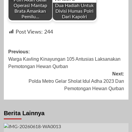
Polri Akan Gelar
Operasi Mantap
Dua Hadiah Untuk
Brata Amankan
Divisi Humas Polri
Pemilu…
Dari Kapolri
by
by
Januari 22, 2025
November 10,
Post Views:
244
Redaksi
Redaksi
2023
Post
Previous:
Warga Kavling Kinayungan 105 Antusias Laksanakan
navigation
Pemotongan Hewan Qurban
September 12,
November 1,
Next:
Polda Metro Gelar Sholat Idul Adha 2023 Dan
2023
2023
Pemotongan Hewan Qurban
Berita Lainnya