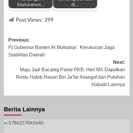
Silaturahmi…
di…
by
by
Juni 17, 2024
Desember 3, 2023
Post Views:
299
Redaksi
Redaksi
Post
Previous:
Pj Gubernur Banten Al Muktabar : Kerukunan Jaga
navigation
Stabilitas Daerah
Oktober 5, 2023
Juni 21, 2024
Next:
Maju Jadi Bacaleg Partai PKB, Heri MS Dapatkan
Restu Habib Hasan Bin Ja’far Assegaf dan Puluhan
Habaib Lainnya
Berita Lainnya