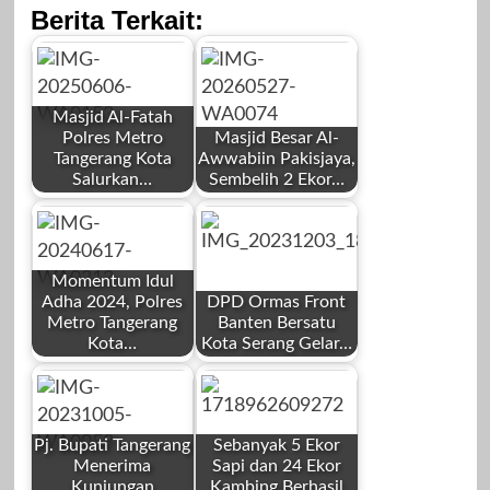
Berita Terkait:
Masjid Al-Fatah
Polres Metro
Masjid Besar Al-
Tangerang Kota
Awwabiin Pakisjaya,
Salurkan…
Sembelih 2 Ekor…
by
by
Redaksi
Redaksi
Momentum Idul
Adha 2024, Polres
DPD Ormas Front
Metro Tangerang
Banten Bersatu
Kota…
Kota Serang Gelar…
by
by
Juni 6, 2025
Mei 27, 2026
Redaksi
Redaksi
Pj. Bupati Tangerang
Sebanyak 5 Ekor
Menerima
Sapi dan 24 Ekor
Kunjungan
Kambing Berhasil