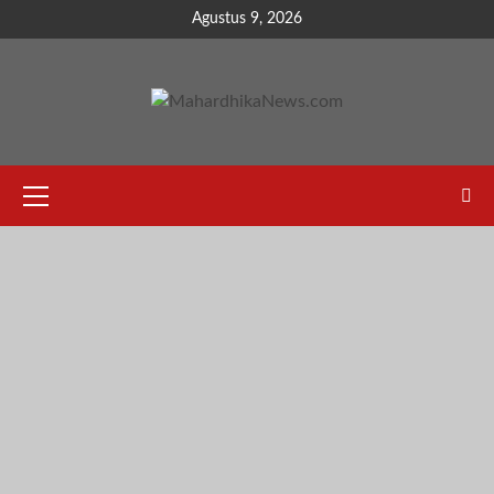
Skip
Agustus 9, 2026
to
content
Primary
Menu