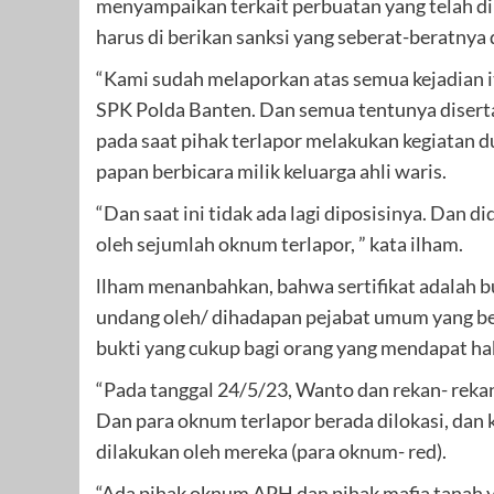
menyampaikan terkait perbuatan yang telah di
harus di berikan sanksi yang seberat-beratnya 
“Kami sudah melaporkan atas semua kejadian it
SPK Polda Banten. Dan semua tentunya disertai
pada saat pihak terlapor melakukan kegiatan 
papan berbicara milik keluarga ahli waris.
“Dan saat ini tidak ada lagi diposisinya. Dan d
oleh sejumlah oknum terlapor, ” kata ilham.
llham menanbahkan, bahwa sertifikat adalah b
undang oleh/ dihadapan pejabat umum yang be
bukti yang cukup bagi orang yang mendapat hak
“Pada tanggal 24/5/23, Wanto dan rekan- rekan
Dan para oknum terlapor berada dilokasi, dan 
dilakukan oleh mereka (para oknum- red).
“Ada pihak oknum APH dan pihak mafia tanah 