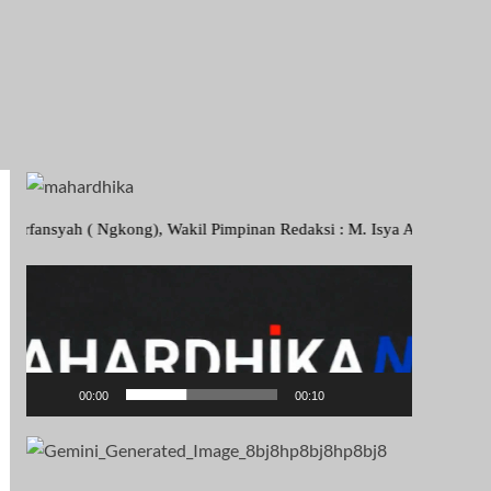
kong), Wakil Pimpinan Redaksi : M. Isya Adzanova Kamal, Sekretaris 
Pemutar
Video
00:00
00:10