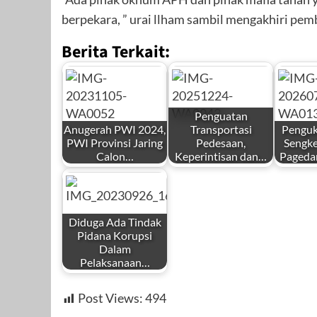
berpekara, ” urai llham sambil mengakhiri pe
Berita Terkait:
Penguatan
Anugerah PWI 2024,
Transportasi
Penguk
PWI Provinsi Jaring
Pedesaan,
Sengke
Calon…
Keperintisan dan…
Pageda
by
by
by
Redaksi
Redaksi
Redaks
Diduga Ada Tindak
Pidana Korupsi
Dalam
Pelaksanaan…
by
November 6, 2023
Desember 24,
Juli 14
Post Views:
494
Redaksi
2025