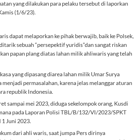
atan yang dilakukan para pelaku tersebut di laporkan
Kamis (1/6/23).
is dapat melaporkan ke pihak berwajib, baik ke Polsek,
tarik sebuah “persepektif yuridis”dan sangat riskan
n papan plang diatas lahan milik ahliwaris yang telah
asa yang dipasang diarea lahan milik Umar Surya
 menjadi permasalahan, karena jelas melanggar aturan
a republik Indonesia.
aret sampai mei 2023, diduga sekelompok orang, Kusdi
imana pada Laporan Polisi TBL/B/132/VI/2023/SPKT
 Juni 2023.
um dari ahli waris, saat jumpa Pers dirinya