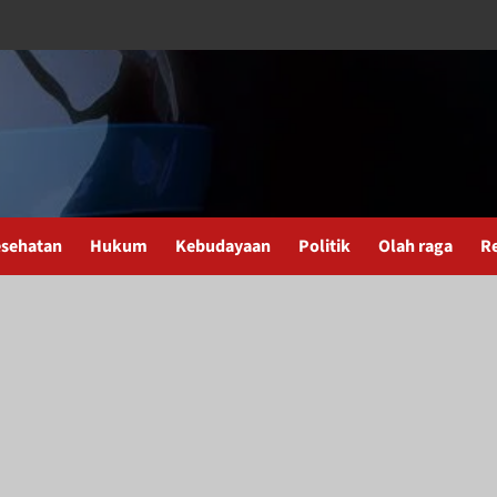
sehatan
Hukum
Kebudayaan
Politik
Olah raga
R