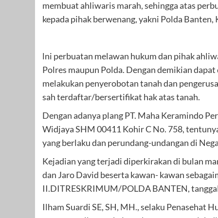
membuat ahliwaris marah, sehingga atas perbu
kepada pihak berwenang, yakni Polda Banten, 
lni perbuatan melawan hukum dan pihak ahliwar
Polres maupun Polda. Dengan demikian dapat di
melakukan penyerobotan tanah dan pengerusaka
sah terdaftar/bersertifikat hak atas tanah.
Dengan adanya plang PT. Maha Keramindo Perk
Widjaya SHM 00411 Kohir C No. 758, tentunya
yang berlaku dan perundang-undangan di Negar
Kejadian yang terjadi diperkirakan di bulan m
dan Jaro David beserta kawan- kawan sebaga
II.DITRESKRIMUM/POLDA BANTEN, tanggal 1
Ilham Suardi SE, SH, MH., selaku Penasehat Huk