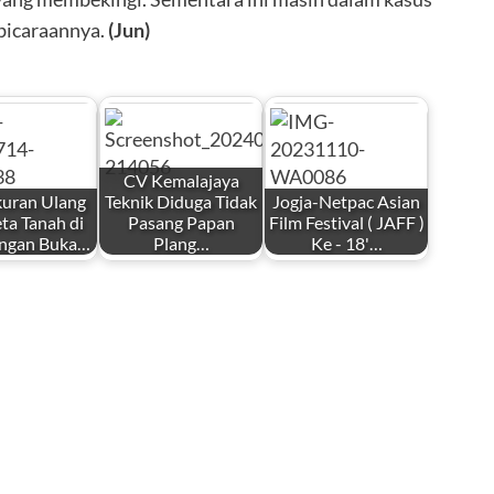
mbicaraannya.
(Jun)
CV Kemalajaya
uran Ulang
Teknik Diduga Tidak
Jogja-Netpac Asian
ta Tanah di
Pasang Papan
Film Festival ( JAFF )
ngan Buka…
Plang…
Ke - 18'…
by
by
i
Redaksi
Redaksi
, 2026
Juli 29, 2024
November 10,
2023