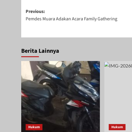
Post
Previous:
Pemdes Muara Adakan Acara Family Gathering
navigation
September 26,
2023
Berita Lainnya
Hukum
Hukum