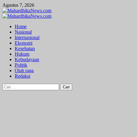
Skip
Agustus 7, 2026
to
content
Primary
Menu
Home
Nasional
Internasional
Ekonomi
Kesehatan
Hukum
Kebudayaan
Politik
Olah raga
Redaksi
Cari
untuk: