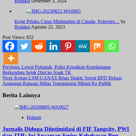
Redaksi
Desember 3, 2024
Kejar Pelaku Curas Minimarket di Cipadu, Polrestro…
by
Redaksi
Agustus 22, 2023
Post Views:
832
Post
Previous:
Lewat Polsanak, Polisi Kenalkan Keselamatan
Berkendara Sejak Dini ke Anak TK
navigation
Next:
Ketum LSM GANAS Brian Shakti: Soroti BPD Bekasi,
Anggaran Ratusan Miliar Transparansi Minim Ke Publik
Berita Lainnya
Hukum
Jurnalis Diduga Diintimidasi di FIF Tangcity, PWI
dan JTR: Ini Ancaman Serius Kebebasan Pers