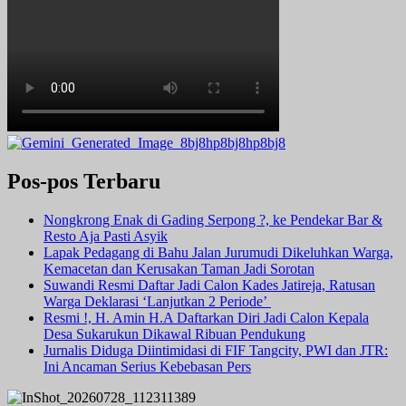
Pos-pos Terbaru
Nongkrong Enak di Gading Serpong ?, ke Pendekar Bar &
Resto Aja Pasti Asyik
Lapak Pedagang di Bahu Jalan Jurumudi Dikeluhkan Warga,
Kemacetan dan Kerusakan Taman Jadi Sorotan
Suwandi Resmi Daftar Jadi Calon Kades Jatireja, Ratusan
Warga Deklarasi ‘Lanjutkan 2 Periode’
Resmi !, H. Amin H.A Daftarkan Diri Jadi Calon Kepala
Desa Sukarukun Dikawal Ribuan Pendukung
Jurnalis Diduga Diintimidasi di FIF Tangcity, PWI dan JTR:
Ini Ancaman Serius Kebebasan Pers