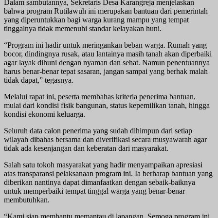
Dalam sambutannya, Sekretaris Desa Karangreja menjelaskan
bahwa program Rutilawuh ini merupakan bantuan dari pemerintah
yang diperuntukkan bagi warga kurang mampu yang tempat
tinggalnya tidak memenuhi standar kelayakan huni.
“Program ini hadir untuk meringankan beban warga. Rumah yang
bocor, dindingnya rusak, atau lantainya masih tanah akan diperbaiki
agar layak dihuni dengan nyaman dan sehat. Namun penentuannya
harus benar-benar tepat sasaran, jangan sampai yang berhak malah
tidak dapat,” tegasnya.
Melalui rapat ini, peserta membahas kriteria penerima bantuan,
mulai dari kondisi fisik bangunan, status kepemilikan tanah, hingga
kondisi ekonomi keluarga.
Seluruh data calon penerima yang sudah dihimpun dari setiap
wilayah dibahas bersama dan diverifikasi secara musyawarah agar
tidak ada kesenjangan dan keberatan dari masyarakat.
Salah satu tokoh masyarakat yang hadir menyampaikan apresiasi
atas transparansi pelaksanaan program ini. Ia berharap bantuan yang
diberikan nantinya dapat dimanfaatkan dengan sebaik-baiknya
untuk memperbaiki tempat tinggal warga yang benar-benar
membutuhkan.
“Kami siap membantu memantau di lapangan. Semoga program ini