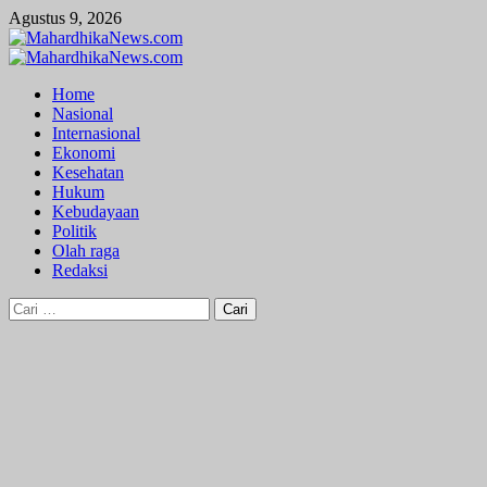
Skip
Agustus 9, 2026
to
content
Primary
Menu
Home
Nasional
Internasional
Ekonomi
Kesehatan
Hukum
Kebudayaan
Politik
Olah raga
Redaksi
Cari
untuk: