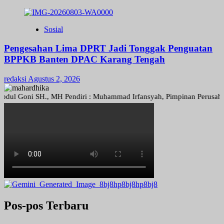
Sosial
Pengesahan Lima DPRT Jadi Tonggak Penguatan
BPPKB Banten DPAC Karang Tengah
redaksi
Agustus 2, 2026
Goni SH., MH Pendiri : Muhammad Irfansyah, Pimpinan Perusahaan : De
Pos-pos Terbaru