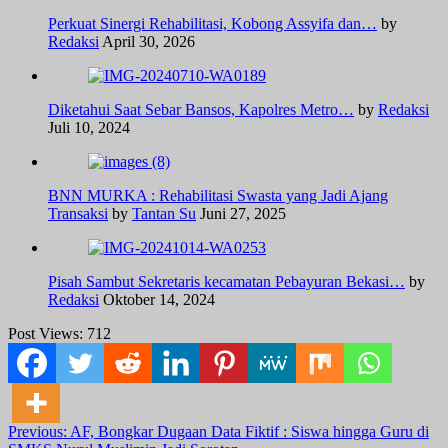
Perkuat Sinergi Rehabilitasi, Kobong Assyifa dan…
by
Redaksi
April 30, 2026
Diketahui Saat Sebar Bansos, Kapolres Metro…
by
Redaksi
Juli 10, 2024
BNN MURKA : Rehabilitasi Swasta yang Jadi Ajang
Transaksi
by
Tantan Su
Juni 27, 2025
Pisah Sambut Sekretaris kecamatan Pebayuran Bekasi…
by
Redaksi
Oktober 14, 2024
Post Views:
712
Post
Previous:
AF, Bongkar Dugaan Data Fiktif : Siswa hingga Guru di