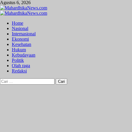
Skip
Agustus 6, 2026
to
content
Primary
Menu
Home
Nasional
Internasional
Ekonomi
Kesehatan
Hukum
Kebudayaan
Politik
Olah raga
Redaksi
Cari
untuk: