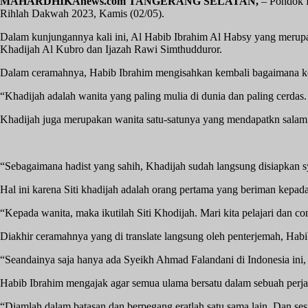
MAHARDHIKAnews.com TANGERANG SELATAN,
– Pondok P
Rihlah Dakwah 2023, Kamis (02/05).
Dalam kunjungannya kali ini, Al Habib Ibrahim Al Habsy yang merupa
Khadijah Al Kubro dan Ijazah Rawi Simthudduror.
Dalam ceramahnya, Habib Ibrahim mengisahkan kembali bagaimana k
“Khadijah adalah wanita yang paling mulia di dunia dan paling cerd
Khadijah juga merupakan wanita satu-satunya yang mendapatkn salam 
“Sebagaimana hadist yang sahih, Khadijah sudah langsung disiapkan sy
Hal ini karena Siti khadijah adalah orang pertama yang beriman kepa
“Kepada wanita, maka ikutilah Siti Khodijah. Mari kita pelajari dan c
Diakhir ceramahnya yang di translate langsung oleh penterjemah, Hab
“Seandainya saja hanya ada Syeikh Ahmad Falandani di Indonesia ini, 
Habib Ibrahim mengajak agar semua ulama bersatu dalam sebuah perjanj
“Diamlah dalam batasan dan berpegang eratlah satu sama lain. Dan ses