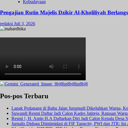
Kebudayaan
Pengajian Rutin Majelis Dzikir Al-Kholiliyah Berla
redaksi
Juli 3, 2026
Pos-pos Terbaru
Lapak Pedagang di Bahu Jalan Jurumudi Dikeluhkan Warga, Ke
Suwandi Resmi Daftar Jadi Calon Kades Jatireja, Ratusan Warga
Resmi !, H. Amin H.A Daftarkan Diri Jadi Calon Kepala Desa
Jurnalis Diduga Diintimidasi di FIF Tangcity, PWI dan JTR: In