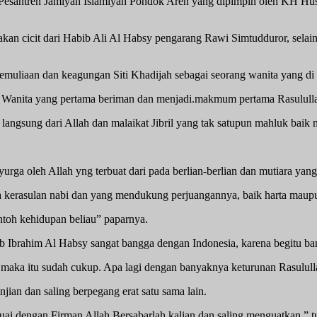
esantren Jamiyah Islamiyah Pondok Aren yang dipimpin oleh KH Husn
kan cicit dari Habib Ali Al Habsy pengarang Rawi Simtudduror, sela
emuliaan dan keagungan Siti Khadijah sebagai seorang wanita yang
as. Wanita yang pertama beriman dan menjadi.makmum pertama Rasulul
langsung dari Allah dan malaikat Jibril yang tak satupun mahluk bai
urga oleh Allah yng terbuat dari pada berlian-berlian dan mutiara yan
da kerasulan nabi dan yang mendukung perjuangannya, baik harta maup
ontoh kehidupan beliau” paparnya.
ib Ibrahim Al Habsy sangat bangga dengan Indonesia, karena begitu ba
maka itu sudah cukup. Apa lagi dengan banyaknya keturunan Rasulullah
ian dan saling berpegang erat satu sama lain.
uai dengan Firman Allah Bersabarlah kalian dan saling menguatkan ” t