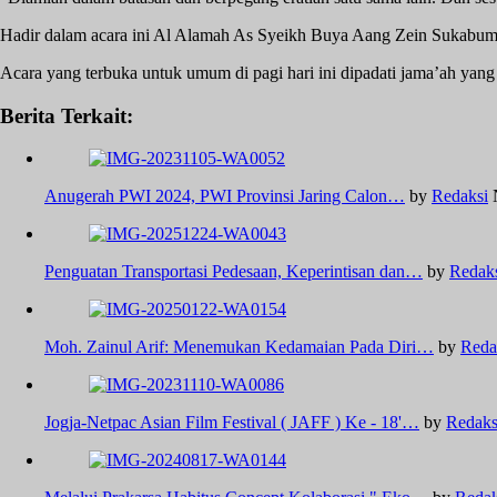
Hadir dalam acara ini Al Alamah As Syeikh Buya Aang Zein Sukabumi
Acara yang terbuka untuk umum di pagi hari ini dipadati jama’ah yan
Berita Terkait:
Anugerah PWI 2024, PWI Provinsi Jaring Calon…
by
Redaksi
Penguatan Transportasi Pedesaan, Keperintisan dan…
by
Redak
Moh. Zainul Arif: Menemukan Kedamaian Pada Diri…
by
Reda
Jogja-Netpac Asian Film Festival ( JAFF ) Ke - 18'…
by
Redaks