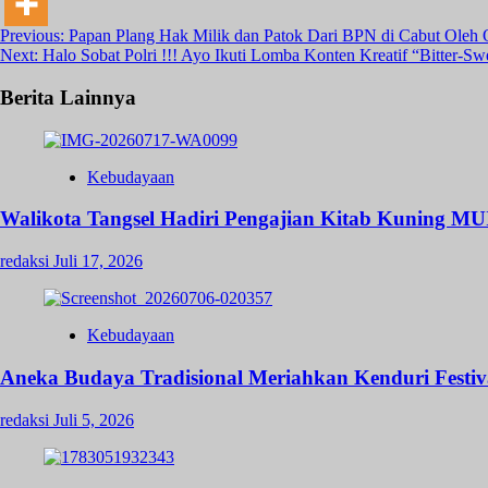
Post
Previous:
Papan Plang Hak Milik dan Patok Dari BPN di Cabut Oleh O
Next:
Halo Sobat Polri !!! Ayo Ikuti Lomba Konten Kreatif “Bitter-Swe
navigation
Berita Lainnya
Kebudayaan
Walikota Tangsel Hadiri Pengajian Kitab Kuning MU
redaksi
Juli 17, 2026
Kebudayaan
Aneka Budaya Tradisional Meriahkan Kenduri Festiva
redaksi
Juli 5, 2026