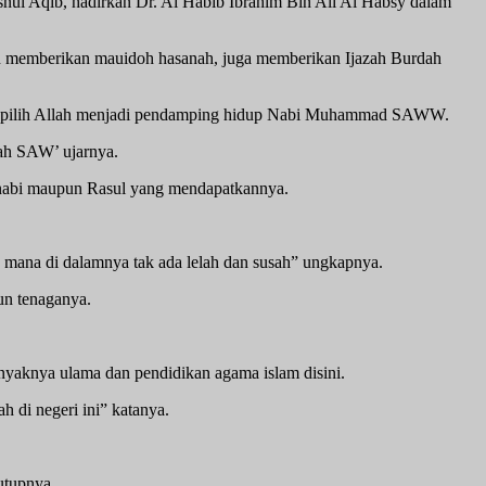
ul Aqib, hadirkan Dr. Al Habib Ibrahim Bin Ali Al Habsy dalam
in memberikan mauidoh hasanah, juga memberikan Ijazah Burdah
 di pilih Allah menjadi pendamping hidup Nabi Muhammad SAWW.
lah SAW’ ujarnya.
k nabi maupun Rasul yang mendapatkannya.
g mana di dalamnya tak ada lelah dan susah” ungkapnya.
un tenaganya.
nyaknya ulama dan pendidikan agama islam disini.
 di negeri ini” katanya.
utupnya.