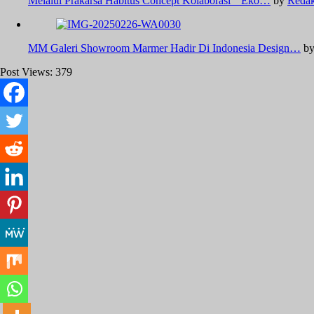
Melalui Prakarsa Habitus Concept Kolaborasi " Eko…
by
Redak
MM Galeri Showroom Marmer Hadir Di Indonesia Design…
b
Post Views:
379