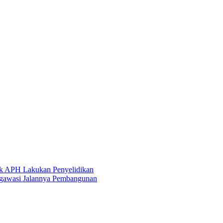
k APH Lakukan Penyelidikan
ngawasi Jalannya Pembangunan