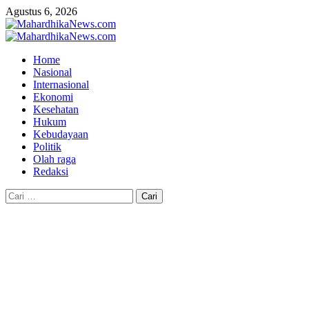
Skip
Agustus 6, 2026
to
content
Primary
Menu
Home
Nasional
Internasional
Ekonomi
Kesehatan
Hukum
Kebudayaan
Politik
Olah raga
Redaksi
Cari
untuk: