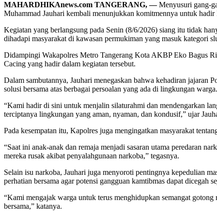
MAHARDHIKAnews.com TANGERANG, —
Menyusuri gang-ga
Muhammad Jauhari kembali menunjukkan komitmennya untuk hadir
Kegiatan yang berlangsung pada Senin (8/6/2026) siang itu tidak hany
dihadapi masyarakat di kawasan permukiman yang masuk kategori slu
Didampingi Wakapolres Metro Tangerang Kota AKBP Eko Bagus Riyad
Cacing yang hadir dalam kegiatan tersebut.
Dalam sambutannya, Jauhari menegaskan bahwa kehadiran jajaran Po
solusi bersama atas berbagai persoalan yang ada di lingkungan warga
“Kami hadir di sini untuk menjalin silaturahmi dan mendengarkan la
terciptanya lingkungan yang aman, nyaman, dan kondusif,” ujar Jauha
Pada kesempatan itu, Kapolres juga mengingatkan masyarakat tentan
“Saat ini anak-anak dan remaja menjadi sasaran utama peredaran na
mereka rusak akibat penyalahgunaan narkoba,” tegasnya.
Selain isu narkoba, Jauhari juga menyoroti pentingnya kepedulian 
perhatian bersama agar potensi gangguan kamtibmas dapat dicegah sej
“Kami mengajak warga untuk terus menghidupkan semangat gotong roy
bersama,” katanya.