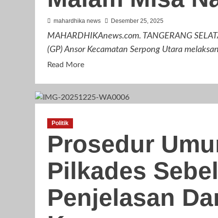
Damai
mahardhika news
Desember 25, 2025
Untuk
MAHARDHIKAnews.com. TANGERANG SELATAN 
Jaga
Kondusifitas
(GP) Ansor Kecamatan Serpong Utara melaksan
Read
Read More
more
about
GP
Ansor
Politik
Serpong
Prosedur Umu
Utara
Laksanakan
Pilkades Sebel
Giat
Pengamanan
Malam
Penjelasan Da
Misa
Natal