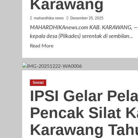
Karawang
2025
mahardhika news
Desember 25, 2025
MAHARDHIKAnews.com KAB. KARAWANG, — Ka
kepala desa (Pilkades) serentak di sembilan...
Read
Read More
more
about
Prosedur
Umum
Sosial
Perbaikan
IPSI Gelar Pela
DPT
Pilkades
Pencak Silat 
Sebelum
Hari
H,
Karawang Tah
Ini
Penjelasan