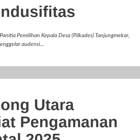
ndusifitas
ia Pemilihan Kepala Desa (Pilkades) Tanjungmekar,
nggelar audensi...
ong Utara
iat Pengamanan
tal 2025