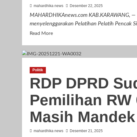
mahardhika news
Desember 22, 2025
Dari
MAHARDHIKAnews.com KAB.KARAWANG, — Ikata
Ketua
DPMD
menyelenggarakan Pelatihan Pelatih Pencak Sil
Karawang
Read
Read More
more
about
IPSI
Gelar
Politik
Pelatihan
RDP DPRD Sud
Pelatih
Pencak
Pemilihan RW 
Silat
Kabupaten
Karawang
Masih Mandek
Tahun
2025
mahardhika news
Desember 21, 2025