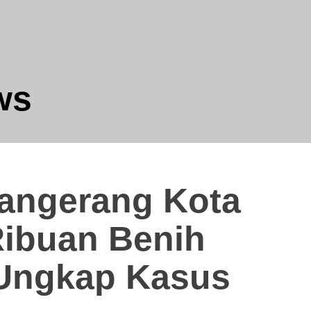
ws
REDAKSI : Penasehat Hukum
Tangerang Kota
Ribuan Benih
 Ungkap Kasus