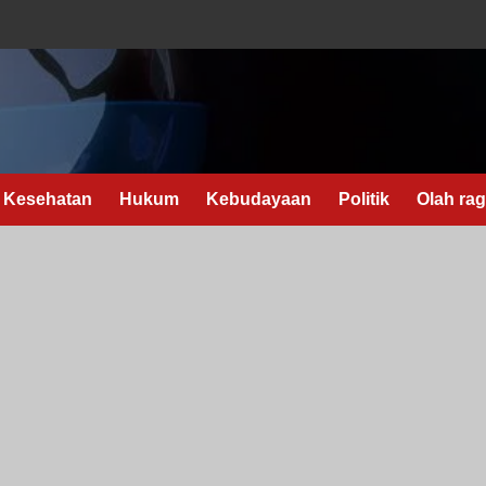
Kesehatan
Hukum
Kebudayaan
Politik
Olah ra