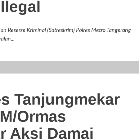
Ilegal
serse Kriminal (Satreskrim) Polres Metro Tangerang
lan...
des Tanjungmekar
SM/Ormas
ar Aksi Damai