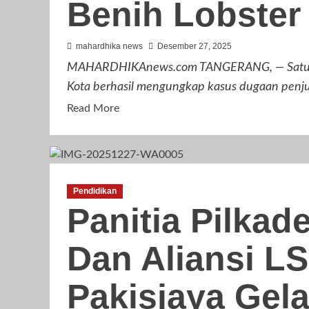
Benih Lobster 
Kasus
Perikanan
mahardhika news
Desember 27, 2025
MAHARDHIKAnews.com TANGERANG, — Satuan Re
Kota berhasil mengungkap kasus dugaan penjua
Read
Read More
more
about
Satreskrim
Polres
Pendidikan
Metro
Panitia Pilka
Tangerang
Kota
Dan Aliansi L
Ungkap
Gudang
Pengelolaan
Pakisjaya Gel
30.000