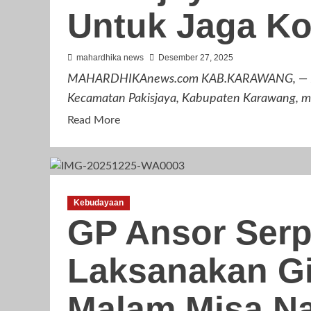
Benih
Untuk Jaga Ko
Lobster
Ilegal
mahardhika news
Desember 27, 2025
MAHARDHIKAnews.com KAB.KARAWANG, — Panit
Kecamatan Pakisjaya, Kabupaten Karawang, me
Read
Read More
more
about
Panitia
Pilkades
Kebudayaan
Tanjungmekar
GP Ansor Serp
Dan
Aliansi
Laksanakan G
LSM/Ormas
Pakisjaya
Gelar
Malam Misa Na
Aksi