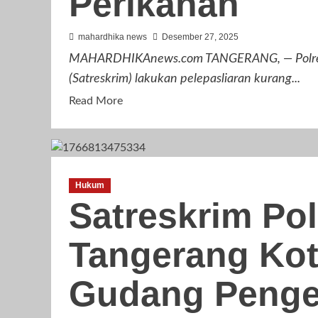
Perikanan
mahardhika news
Desember 27, 2025
MAHARDHIKAnews.com TANGERANG, — Polres Me
(Satreskrim) lakukan pelepasliaran kurang...
Read
Read More
more
about
Polres
Metro
Hukum
Tangerang
Satreskrim Pol
Kota
Lepasliarkan
Tangerang Ko
Ribuan
Benih
Lobster
Gudang Pengel
Hasil
Ungkap