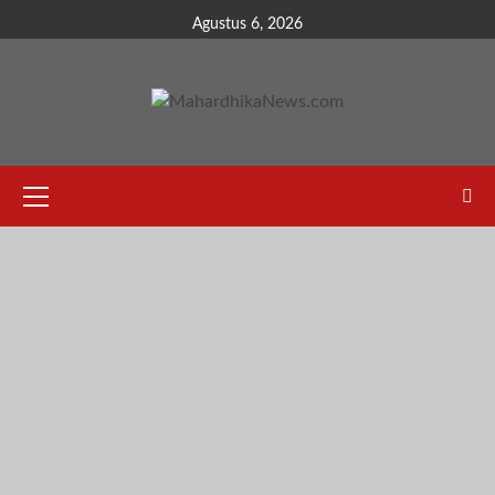
Skip
Agustus 6, 2026
to
content
Primary
Menu