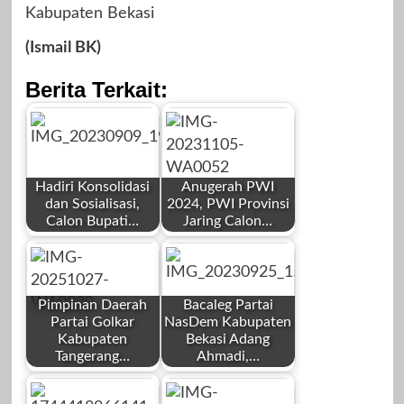
Kabupaten Bekasi
(Ismail BK)
Berita Terkait:
Hadiri Konsolidasi
Anugerah PWI
dan Sosialisasi,
2024, PWI Provinsi
Calon Bupati…
Jaring Calon…
by
by
Redaksi
Redaksi
Pimpinan Daerah
Bacaleg Partai
Partai Golkar
NasDem Kabupaten
Kabupaten
Bekasi Adang
Tangerang…
Ahmadi,…
by
by
September 9,
November 6,