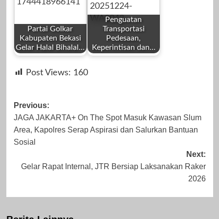
Mahardhika News
Redaksi
2023
2023
Penguatan
Partai Golkar
Transportasi
Kabupaten Bekasi
Pedesaan,
Gelar Halal Bihalal…
Keperintisan dan…
by
by
Oktober 27, 2025
September 25,
Post Views:
160
Redaksi
Redaksi
2023
Post
Previous:
JAGA JAKARTA+ On The Spot Masuk Kawasan Slum
navigation
Area, Kapolres Serap Aspirasi dan Salurkan Bantuan
April 12, 2025
Desember 24,
Sosial
Next:
2025
Gelar Rapat Internal, JTR Bersiap Laksanakan Raker
2026