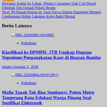
Post
Previous:
Kabur ke Lebak, Pelaku Curanmor Truk Colt Diesel
Dibekuk Tim Opsnal Polsek Benda
navigation
Next:
Plt Bupati Bekasi dr. Asep Surya Atmaja Dampingi Menteri
Lingkungan Hidup Lakukan Kerja Bakti Massal
Berita Lainnya
Polhukam
Klarifikasi ke DPMPD, JTR Ungkap Dugaan
Nepotisme Pengangkatan Kaur di Buaran Bambu
redaksi
Agustus 5, 2026
Polhukam
Mafia Tanah Tak Bisa Sembunyi, Polres Metro
Tangerang Kota Edukasi Warga Pinang Soal
Sertifikat Elektronik