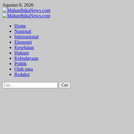
Skip
Agustus 8, 2026
to
content
Primary
Menu
Home
Nasional
Internasional
Ekonomi
Kesehatan
Hukum
Kebudayaan
Politik
Olah raga
Redaksi
Cari
untuk: