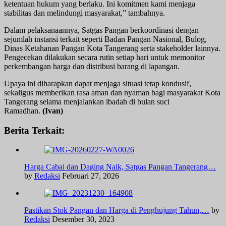
ketentuan hukum yang berlaku. Ini komitmen kami menjaga
stabilitas dan melindungi masyarakat,” tambahnya.
Dalam pelaksanaannya, Satgas Pangan berkoordinasi dengan
sejumlah instansi terkait seperti Badan Pangan Nasional, Bulog,
Dinas Ketahanan Pangan Kota Tangerang serta stakeholder lainnya.
Pengecekan dilakukan secara rutin setiap hari untuk memonitor
perkembangan harga dan distribusi barang di lapangan.
Upaya ini diharapkan dapat menjaga situasi tetap kondusif,
sekaligus memberikan rasa aman dan nyaman bagi masyarakat Kota
Tangerang selama menjalankan ibadah di bulan suci
Ramadhan.
(Ivan)
Berita Terkait:
Harga Cabai dan Daging Naik, Satgas Pangan Tangerang…
by
Redaksi
Februari 27, 2026
Pastikan Stok Pangan dan Harga di Penghujung Tahun,…
by
Redaksi
Desember 30, 2023