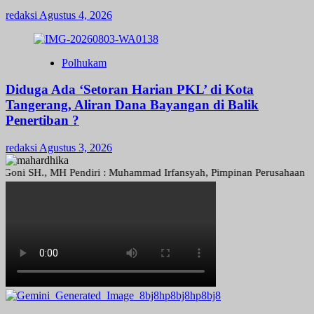
redaksi
Agustus 4, 2026
Polhukam
Diduga Ada ‘Setoran Harian PKL’ di Kota
Tangerang, Aliran Dana Bayangan di Balik
Penertiban ?
redaksi
Agustus 3, 2026
SH., MH Pendiri : Muhammad Irfansyah, Pimpinan Perusahaan : Deni Ar