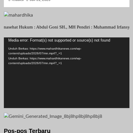
at Hukum : Abdul Goni SH., MH Pendiri : Muhammad Irfansyah, Pimpina
Media error: Format(s) not supported or source(s) not found
Pemutar
Video
Unduh Berkas: https://www.mahardhikanews.com/wp-
content/uploads/2026/07/mn.mp4?_=1
Unduh Berkas: https://www.mahardhikanews.com/wp-
content/uploads/2026/07/mn.mp4?_=1
Pos-pos Terbaru