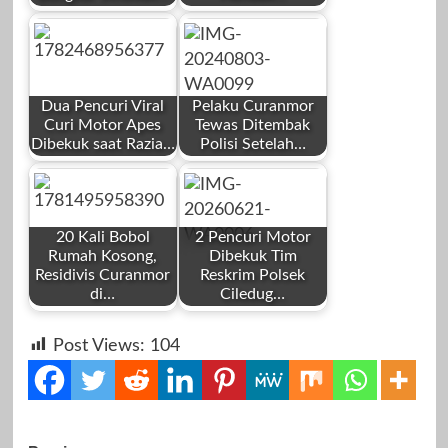
by
by
Redaksi
Redaksi
Dua Pencuri Viral
Pelaku Curanmor
Curi Motor Apes
Tewas Ditembak
Dibekuk saat Razia…
Polisi Setelah…
by
by
Juni 9, 2026
Maret 4, 2026
Redaksi
Redaksi
20 Kali Bobol
2 Pencuri Motor
Rumah Kosong,
Dibekuk Tim
Residivis Curanmor
Reskrim Polsek
di…
Ciledug…
by
by
Juni 26, 2026
Agustus 3, 2024
Post Views:
104
Redaksi
Redaksi