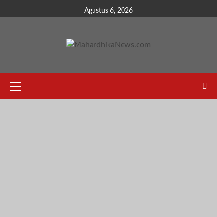
Skip
Agustus 6, 2026
to
content
Primary
Menu