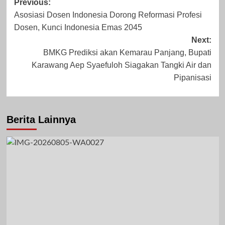
Post
Previous:
Asosiasi Dosen Indonesia Dorong Reformasi Profesi
navigation
Juni 15, 2026
Juni 21, 2026
Dosen, Kunci Indonesia Emas 2045
Next:
BMKG Prediksi akan Kemarau Panjang, Bupati
Karawang Aep Syaefuloh Siagakan Tangki Air dan
Pipanisasi
Berita Lainnya