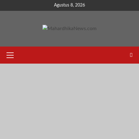
Skip
Agustus 8, 2026
to
content
Primary
Menu