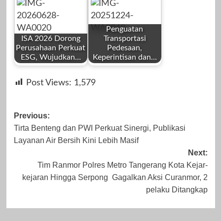
Maret 12, 2026
November 6,
Redaksi
Redaksi
2023
Penguatan
ISA 2026 Dorong
Transportasi
Perusahaan Perkuat
Pedesaan,
ESG, Wujudkan…
Keperintisan dan…
by
by
April 14, 2025
Agustus 27, 2025
Post Views:
1,579
Redaksi
Redaksi
Post
Previous:
Tirta Benteng dan PWI Perkuat Sinergi, Publikasi
navigation
Layanan Air Bersih Kini Lebih Masif
Juni 28, 2026
Desember 24,
Next:
Tim Ranmor Polres Metro Tangerang Kota Kejar-
2025
kejaran Hingga Serpong Gagalkan Aksi Curanmor, 2
pelaku Ditangkap