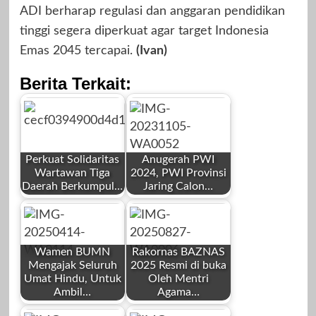
ADI berharap regulasi dan anggaran pendidikan
tinggi segera diperkuat agar target Indonesia
Emas 2045 tercapai.
(Ivan)
Berita Terkait:
Perkuat Solidaritas
Anugerah PWI
Wartawan Tiga
2024, PWI Provinsi
Daerah Berkumpul…
Jaring Calon…
by
by
Redaksi
Redaksi
Wamen BUMN
Rakornas BAZNAS
Mengajak Seluruh
2025 Resmi di buka
Umat Hindu, Untuk
Oleh Mentri
Ambil…
Agama…
by
by