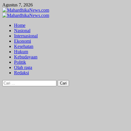
Skip
Agustus 7, 2026
to
content
Primary
Menu
Home
Nasional
Internasional
Ekonomi
Kesehatan
Hukum
Kebudayaan
Politik
Olah raga
Redaksi
Cari
untuk: