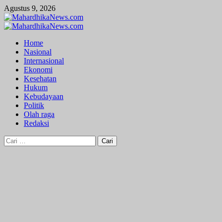
Skip
Agustus 9, 2026
to
content
Primary
Menu
Home
Nasional
Internasional
Ekonomi
Kesehatan
Hukum
Kebudayaan
Politik
Olah raga
Redaksi
Cari
untuk: