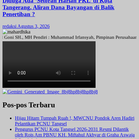
Diduga Ada ‘Setoran Harian PKL’ di Kota
Tangerang, Aliran Dana Bayangan di Balik
Penertiban ?
redaksi
Agustus 3, 2026
 SH., MH Pendiri : Muhammad Irfansyah, Pimpinan Perusahaan : Deni A
Pos-pos Terbaru
Hijau Hitam Tumpah Ruah !, MWCNU Pondok Aren Hadiri
Pelantikan PCNU Tangsel
Pengurus PCNU Kota Tangsel 2026-2031 Resmi Dilantik
oleh Rois Am PBNU KH. Miftahul Akhyar di Graha Aswaja