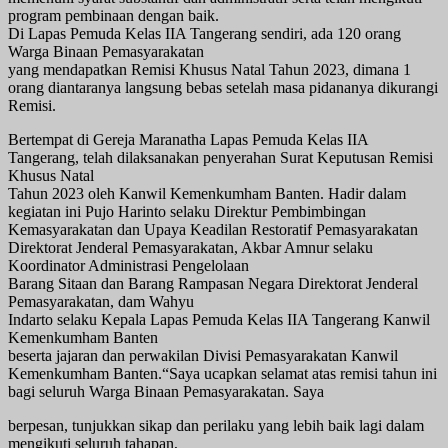
program pembinaan dengan baik.
Di Lapas Pemuda Kelas IIA Tangerang sendiri, ada 120 orang
Warga Binaan Pemasyarakatan
yang mendapatkan Remisi Khusus Natal Tahun 2023, dimana 1
orang diantaranya langsung bebas setelah masa pidananya dikurangi
Remisi.
Bertempat di Gereja Maranatha Lapas Pemuda Kelas IIA
Tangerang, telah dilaksanakan penyerahan Surat Keputusan Remisi
Khusus Natal
Tahun 2023 oleh Kanwil Kemenkumham Banten. Hadir dalam
kegiatan ini Pujo Harinto selaku Direktur Pembimbingan
Kemasyarakatan dan Upaya Keadilan Restoratif Pemasyarakatan
Direktorat Jenderal Pemasyarakatan, Akbar Amnur selaku
Koordinator Administrasi Pengelolaan
Barang Sitaan dan Barang Rampasan Negara Direktorat Jenderal
Pemasyarakatan, dam Wahyu
Indarto selaku Kepala Lapas Pemuda Kelas IIA Tangerang Kanwil
Kemenkumham Banten
beserta jajaran dan perwakilan Divisi Pemasyarakatan Kanwil
Kemenkumham Banten.“Saya ucapkan selamat atas remisi tahun ini
bagi seluruh Warga Binaan Pemasyarakatan. Saya
berpesan, tunjukkan sikap dan perilaku yang lebih baik lagi dalam
mengikuti seluruh tahapan,