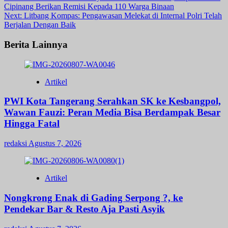
Cipinang Berikan Remisi Kepada 110 Warga Binaan
navigation
Next:
Litbang Kompas: Pengawasan Melekat di Internal Polri Telah
Berjalan Dengan Baik
Berita Lainnya
Artikel
PWI Kota Tangerang Serahkan SK ke Kesbangpol,
Wawan Fauzi: Peran Media Bisa Berdampak Besar
Hingga Fatal
redaksi
Agustus 7, 2026
Artikel
Nongkrong Enak di Gading Serpong ?, ke
Pendekar Bar & Resto Aja Pasti Asyik