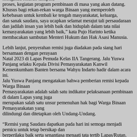
proses, kegiatan program pembinaan di masa yang akan datang.
Khusus bagi rekan-rekan warga Binaan yang memperoleh
kebebasan untuk kembali ke tengah masyarakatat, keluarga,
dan sanak saudara, saya ucapkan selamat merajut tali persaudaraan
dan jadilah insan yan lebih baik dan hiduplah dalam tata nilai
kemasyarakatan yang lebih baik,” kata Pujo Harinto ketika
membacakan sambutan Menteri Hukum dan Hak Asasi Manusia.
Lebih lanjut, penyerahan remisi juga diadakan pada siang hari
bersamaan dengan perayaan
Natal 2023 di Lapas Pemuda Kelas IIA Tangerang. Jalu Yuswa
Panjang selaku Kepala Divisi Pemasyarakatan Kanwil
Kemenkumham Banten bersama Wahyu Indarto hadir dalam acara
ini.
Jalu Yuswa Panjang mengatakan bahwa pemberian remisi kepada
Warga Binaan
Pemasyarakatan adalah salah satu indikator pelaksanaan pembinaan
di dalam Lapas yang juga
merupakan salah satu unsur pemenuhan hak bagi Warga Binaan
Pemasyarakatan yang
dilindungi dan ditetapkan oleh Undang-Undang.
“Remisi yang Saudara dapatkan pada hari ini semoga menjadi
pemicu untuk tetap bersikap dan
berperilaku baik serta senantiasa menaati tata tertib Lapas/Rutan.