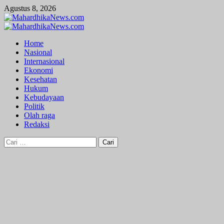
Skip
Agustus 8, 2026
to
content
Primary
Menu
Home
Nasional
Internasional
Ekonomi
Kesehatan
Hukum
Kebudayaan
Politik
Olah raga
Redaksi
Cari
untuk: