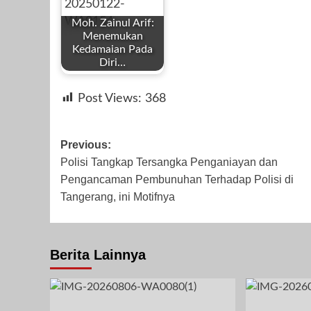
Moh. Zainul Arif:
Menemukan
Kedamaian Pada
Diri…
by
November 20,
Desember 24,
Novemb
Post Views:
368
Redaksi
2024
2025
2023
Post
Previous:
Polisi Tangkap Tersangka Penganiayan dan
navigation
Pengancaman Pembunuhan Terhadap Polisi di
Januari 22, 2025
Tangerang, ini Motifnya
Berita Lainnya