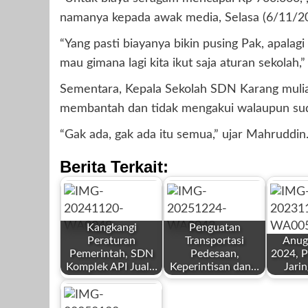
namanya kepada awak media, Selasa (6/11/20
“Yang pasti biayanya bikin pusing Pak, apalagi
mau gimana lagi kita ikut saja aturan sekolah
Sementara, Kepala Sekolah SDN Karang mulia
membantah dan tidak mengakui walaupun suda
“Gak ada, gak ada itu semua,” ujar Mahruddin
Berita Terkait:
Kangkangi
Penguatan
Peraturan
Transportasi
Anug
Pemerintah, SDN
Pedesaan,
2024, P
Komplek API Jual…
Keperintisan dan…
Jari
by
by
by
Redaksi
Redaksi
Redaksi