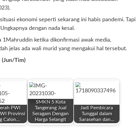
23).
 situasi ekonomi seperti sekarang ini habis pandemi. Tapi
,” Ungkapnya dengan nada kesal.
 1Mahruddin ketika dikonfirmasi awak media,
h jelas ada wali murid yang mengakui hal tersebut.
.
(Jun/Tim)
SMKN 5 Kota
erah PWI
Tangerang Jual
Jadi Pembicara
WI Provinsi
Seragam Dengan
Tunggal dalam
ng Calon…
Harga Selangit
Sarasehan dan…
by
by
Redaksi
Redaksi