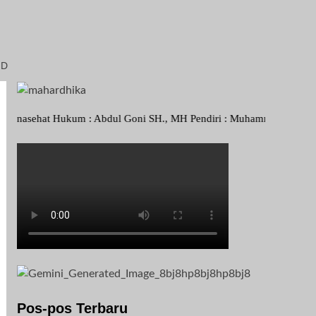
ID
 Hukum : Abdul Goni SH., MH Pendiri : Muhammad Irfansyah, Pimpinan 
Pos-pos Terbaru