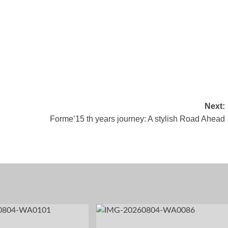
er 6,
Oktober 30, 2023
Juni 11, 2024
Next:
Forme’15 th years journey: A stylish Road Ahead