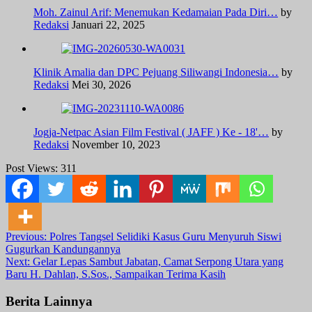
Moh. Zainul Arif: Menemukan Kedamaian Pada Diri…
by
Redaksi
Januari 22, 2025
Klinik Amalia dan DPC Pejuang Siliwangi Indonesia…
by
Redaksi
Mei 30, 2026
Jogja-Netpac Asian Film Festival ( JAFF ) Ke - 18'…
by
Redaksi
November 10, 2023
Post Views:
311
Post
Previous:
Polres Tangsel Selidiki Kasus Guru Menyuruh Siswi
Gugurkan Kandungannya
navigation
Next:
Gelar Lepas Sambut Jabatan, Camat Serpong Utara yang
Baru H. Dahlan, S.Sos., Sampaikan Terima Kasih
Berita Lainnya