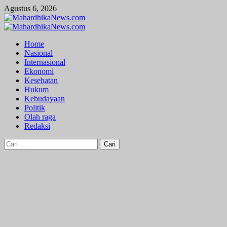
Skip
Agustus 6, 2026
to
content
Primary
Menu
Home
Nasional
Internasional
Ekonomi
Kesehatan
Hukum
Kebudayaan
Politik
Olah raga
Redaksi
Cari
untuk: