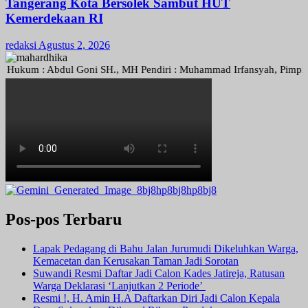
Tangerang Kota Bersolek Sambut HUT
Kemerdekaan RI
redaksi
Agustus 2, 2026
um : Abdul Goni SH., MH Pendiri : Muhammad Irfansyah, Pimpinan Peru
Pos-pos Terbaru
Lapak Pedagang di Bahu Jalan Jurumudi Dikeluhkan Warga,
Kemacetan dan Kerusakan Taman Jadi Sorotan
Suwandi Resmi Daftar Jadi Calon Kades Jatireja, Ratusan
Warga Deklarasi ‘Lanjutkan 2 Periode’
Resmi !, H. Amin H.A Daftarkan Diri Jadi Calon Kepala