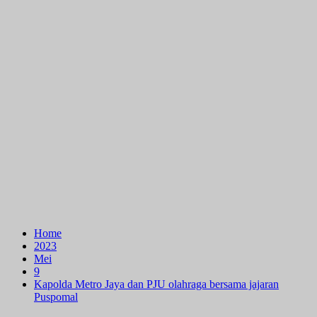
Home
2023
Mei
9
Kapolda Metro Jaya dan PJU olahraga bersama jajaran
Puspomal