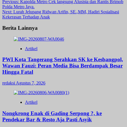
Post
Previous:
Kapolda Metro Cek langsung Alusista dan Rantis Brimob
Polda Metro Jaya.
navigation
Next:
Lurah Jelupang Ridwan Arifin, SE.,MM, Hadiri Sosialisasi
Kekerasan Terhadap Anak
Berita Lainnya
Artikel
PWI Kota Tangerang Serahkan SK ke Kesbangpol,
Wawan Fauzi: Peran Media Bisa Berdampak Besar
Hingga Fatal
redaksi
Agustus 7, 2026
Artikel
Nongkrong Enak di Gading Serpong ?, ke
Pendekar Bar & Resto Aja Pasti Asyik