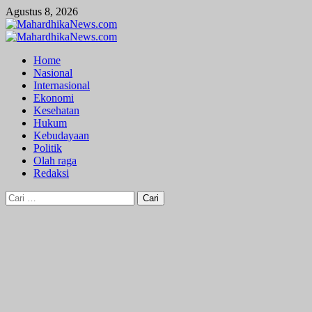
Skip
Agustus 8, 2026
to
content
Primary
Menu
Home
Nasional
Internasional
Ekonomi
Kesehatan
Hukum
Kebudayaan
Politik
Olah raga
Redaksi
Cari
untuk: