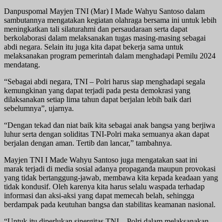
Danpuspomal Mayjen TNI (Mar) I Made Wahyu Santoso dalam
sambutannya mengatakan kegiatan olahraga bersama ini untuk lebih
meningkatkan tali silaturahmi dan persaudaraan serta dapat
berkolaborasi dalam melaksanakan tugas masing-masing sebagai
abdi negara. Selain itu juga kita dapat bekerja sama untuk
melaksanakan program pemerintah dalam menghadapi Pemilu 2024
mendatang.
“Sebagai abdi negara, TNI – Polri harus siap menghadapi segala
kemungkinan yang dapat terjadi pada pesta demokrasi yang
dilaksanakan setiap lima tahun dapat berjalan lebih baik dari
sebelumnya”, ujarnya.
“Dengan tekad dan niat baik kita sebagai anak bangsa yang berjiwa
luhur serta dengan soliditas TNI-Polri maka semuanya akan dapat
berjalan dengan aman. Tertib dan lancar,” tambahnya.
Mayjen TNI I Made Wahyu Santoso juga mengatakan saat ini
marak terjadi di media sosial adanya propaganda maupun provokasi
yang tidak bertanggung-jawab, membawa kita kepada keadaan yang
tidak kondusif. Oleh karenya kita harus selalu waspada terhadap
informasi dan aksi-aksi yang dapat memecah belah, sehingga
berdampak pada keutuhan bangsa dan stabilitas keamanan nasional.
“Untuk itu diperlukan sinergitas TNI – Polri dalam melaksanakan