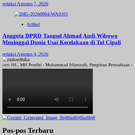
redaksi
Agustus 7, 2026
Artikel
Anggota DPRD Tangsel Ahmad Andi Wibowo
Meninggal Dunia Usai Kecelakaan di Tol Cipali
redaksi
Agustus 4, 2026
H., MH Pendiri : Muhammad Irfansyah, Pimpinan Perusahaan : Deni Ari
Pos-pos Terbaru