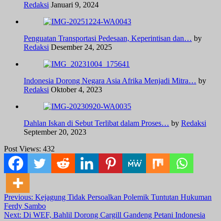
Redaksi
Januari 9, 2024
Penguatan Transportasi Pedesaan, Keperintisan dan…
by
Redaksi
Desember 24, 2025
Indonesia Dorong Negara Asia Afrika Menjadi Mitra…
by
Redaksi
Oktober 4, 2023
Dahlan Iskan di Sebut Terlibat dalam Proses…
by
Redaksi
September 20, 2023
Post Views:
432
Post
Previous:
Kejagung Tidak Persoalkan Polemik Tuntutan Hukuman
Ferdy Sambo
navigation
Next:
Di WEF, Bahlil Dorong Cargill Gandeng Petani Indonesia