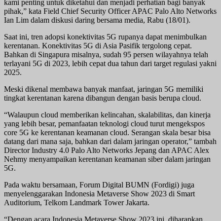
kami penting untuk diketahui dan menjadi perhatian bagi banyak
pihak,” kata Field Chief Security Officer APAC Palo Alto Networks
Ian Lim dalam diskusi daring bersama media, Rabu (18/01).
Saat ini, tren adopsi konektivitas 5G rupanya dapat menimbulkan
kerentanan. Konektivitas 5G di Asia Pasifik tergolong cepat.
Bahkan di Singapura misalnya, sudah 95 persen wilayahnya telah
terlayani 5G di 2023, lebih cepat dua tahun dari target regulasi yakni
2025.
Meski dikenal membawa banyak manfaat, jaringan 5G memiliki
tingkat kerentanan karena dibangun dengan basis berupa cloud.
“Walaupun cloud memberikan kelincahan, skalabilitas, dan kinerja
yang lebih besar, pemanfaatan teknologi cloud turut mengekspos
core 5G ke kerentanan keamanan cloud. Serangan skala besar bisa
datang dari mana saja, bahkan dari dalam jaringan operator,” tambah
Director Industry 4.0 Palo Alto Networks Jepang dan APAC Alex
Nehmy menyampaikan kerentanan keamanan siber dalam jaringan
5G.
Pada waktu bersamaan, Forum Digital BUMN (Fordigi) juga
menyelenggarakan Indonesia Metaverse Show 2023 di Smart
Auditorium, Telkom Landmark Tower Jakarta.
“Dengan acara Indonesia Metaverse Show 2023 ini, diharapkan