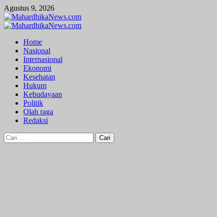
Skip
Agustus 9, 2026
to
content
Primary
Menu
Home
Nasional
Internasional
Ekonomi
Kesehatan
Hukum
Kebudayaan
Politik
Olah raga
Redaksi
Cari
untuk: