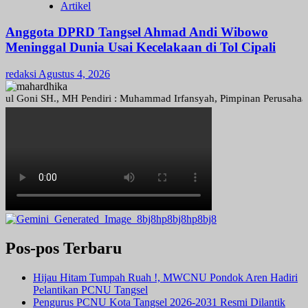
Artikel
Anggota DPRD Tangsel Ahmad Andi Wibowo
Meninggal Dunia Usai Kecelakaan di Tol Cipali
redaksi
Agustus 4, 2026
ni SH., MH Pendiri : Muhammad Irfansyah, Pimpinan Perusahaan : Deni
Pos-pos Terbaru
Hijau Hitam Tumpah Ruah !, MWCNU Pondok Aren Hadiri
Pelantikan PCNU Tangsel
Pengurus PCNU Kota Tangsel 2026-2031 Resmi Dilantik