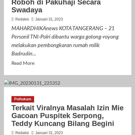
Roboh di Pakuhaji Secara
Pemkot
Swadaya
Tangerang
Gelar
Redaksi
Januari 31, 2023
Tasyakuran
MAHARDHIKAnews KOTA TANGERANG – 21
di
Personil TNI-Polri dibantu warga gotong-royong
GOR
melakukan pembongkaran rumah milik
Cipondoh
Badrudin...
Read
Read More
more
about
TNI
–
Polhukam
Polri
Terkait Viralnya Masalah Izin Mie
Perbaiki
Gacoan Puspitek Serpong,
Rumah
Teddy Kuncang Bilang Begini
Roboh
di
Redaksi
Januari 31, 2023