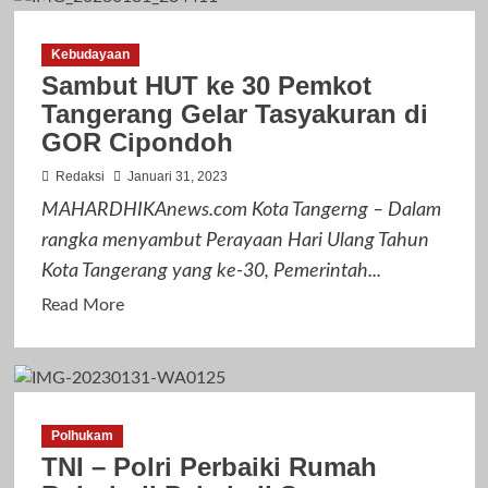
Peringati
HUT
Kebudayaan
ke
Sambut HUT ke 30 Pemkot
16,
Tangerang Gelar Tasyakuran di
Kecamatan
GOR Cipondoh
Setu
Adakan
Redaksi
Januari 31, 2023
Lomba
MAHARDHIKAnews.com Kota Tangerng – Dalam
MTQ
rangka menyambut Perayaan Hari Ulang Tahun
Kota Tangerang yang ke-30, Pemerintah...
Read
Read More
more
about
Sambut
HUT
Polhukam
ke
TNI – Polri Perbaiki Rumah
30