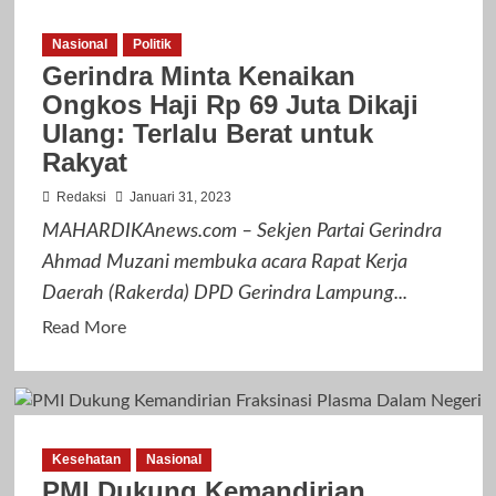
Warga
Nasional
Politik
Binaan
Gerindra Minta Kenaikan
WNA,
Ongkos Haji Rp 69 Juta Dikaji
Rutan
Ulang: Terlalu Berat untuk
Cipinang
Rakyat
Menerima
Kunjungan
Redaksi
Januari 31, 2023
Duta
MAHARDIKAnews.com – Sekjen Partai Gerindra
Besar
Ahmad Muzani membuka acara Rapat Kerja
Palestina
Daerah (Rakerda) DPD Gerindra Lampung...
Read
Read More
more
about
Gerindra
Minta
Kesehatan
Nasional
Kenaikan
PMI Dukung Kemandirian
Ongkos