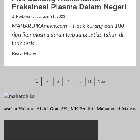
Fraksinasi Plasma Dalam Negeri
Haji
Rp
Redaksi
Januari 31, 2023
69
MAHARDIKAnews.com – Tidak kurang dari 100
Juta
ribu liter plasma darah terbuang setiap tahun di
Dikaji
Indonesia....
Ulang:
Read
Read More
Terlalu
more
Berat
about
untuk
PMI
Rakyat
Paginasi
2
3
4
15
Next
1
…
Dukung
pos
Kemandirian
Fraksinasi
Plasma
at Hukum : Abdul Goni SH., MH Pendiri : Muhammad Irfansyah, Pimpina
Dalam
Negeri