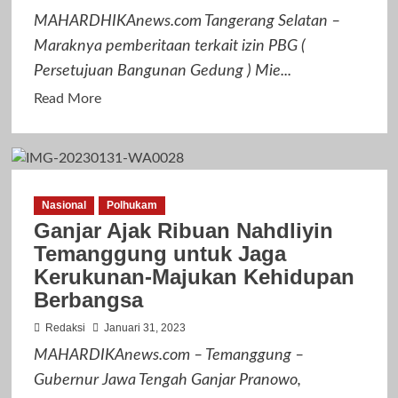
Pakuhaji
MAHARDHIKAnews.com Tangerang Selatan –
Secara
Maraknya pemberitaan terkait izin PBG (
Swadaya
Persetujuan Bangunan Gedung ) Mie...
Read
Read More
more
about
Terkait
Viralnya
Nasional
Polhukam
Masalah
Ganjar Ajak Ribuan Nahdliyin
Izin
Temanggung untuk Jaga
Mie
Kerukunan-Majukan Kehidupan
Gacoan
Berbangsa
Puspitek
Serpong,
Redaksi
Januari 31, 2023
Teddy
MAHARDIKAnews.com – Temanggung –
Kuncang
Gubernur Jawa Tengah Ganjar Pranowo,
Bilang