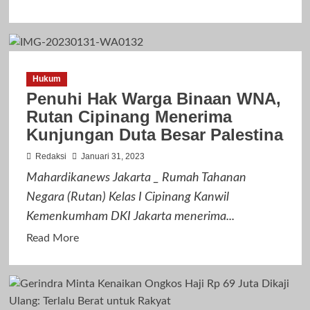
more
about
Satresnarkoba
Polres
Hukum
Tangggamus
Penuhi Hak Warga Binaan WNA,
Selidiki
Rutan Cipinang Menerima
Penyelundupan
Kunjungan Duta Besar Palestina
Narkotika
Yang
Redaksi
Januari 31, 2023
Digagalkan
Mahardikanews Jakarta _ Rumah Tahanan
Rutan
Negara (Rutan) Kelas I Cipinang Kanwil
Kota
Kemenkumham DKI Jakarta menerima...
Agung
Read
Read More
more
about
Penuhi
Hak