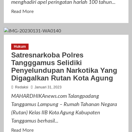
menghadiri apel peringatan harlah 100 tahun...
Begini
Read
Read More
more
about
Ganjar
Ajak
Hukum
Ribuan
Satresnarkoba Polres
Nahdliyin
Tangggamus Selidiki
Temanggung
Penyelundupan Narkotika Yang
untuk
Digagalkan Rutan Kota Agung
Jaga
Kerukunan-
Redaksi
Januari 31, 2023
Majukan
MAHARDHIKAnews.com Talangpadang
Kehidupan
Tanggamus Lampung – Rumah Tahanan Negara
Berbangsa
(Rutan) Kelas IIB Kota Agung Kabupaten
Tanggamus berhasil...
Read
Read More