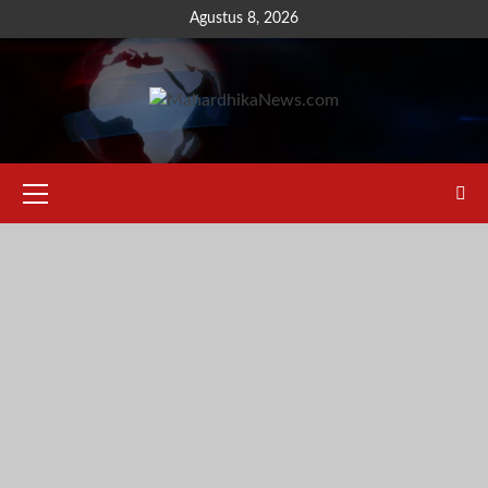
Skip
Agustus 8, 2026
to
content
Primary
Menu