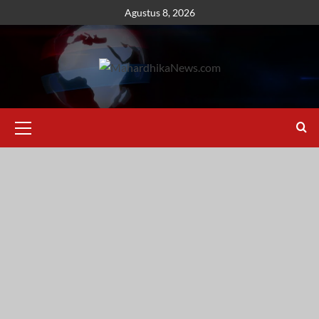
Skip
Agustus 8, 2026
to
content
Primary
Menu