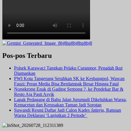
Pos-pos Terbaru
Polsek Karawaci Tangkap Pelaku Curanmor, Penadah Ikut
Diamankan
PWI Kota Tangerang Serahkan SK ke Kesbangpol, Wawan
Fauzi: Peran Media Bisa Berdampak Besar Hingga Fatal
Nongkrong Enak di Gading Serpong ?, ke Pendekar Bar &
Resto Aja Pasti Asyik
Lapak Pedagang di Bahu Jalan Jurumudi Dikeluhkan Warga,
Kemacetan dan Kerusakan Taman Jadi Sorotan
Suwandi Resmi Daftar Jadi Calon Kades Jatireja, Ratusan
Warga Deklarasi ‘Lanjutkan 2 Periode’