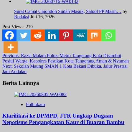
Surat Camat Cipondoh Sudah Masuk, Satpol PP Masih…
by
Redaksi
Juli 16, 2026
Post Views:
219
Post
Previous:
Razia Malam Polres Metro Tangerang Kota Disambut
Positif Warga, Kapolres Pastikan Kota Tangerang Aman & Nyaman
navigation
Next:
Sekolah Maung SMAN 1 Kota Bekasi Dibuka, Jalur Prestasi
Jadi Andalan
Berita Lainnya
Polhukam
Klarifikasi ke DPMPD, JTR Ungkap Dugaan
Nepotisme Pengangkatan Kaur di Buaran Bambu