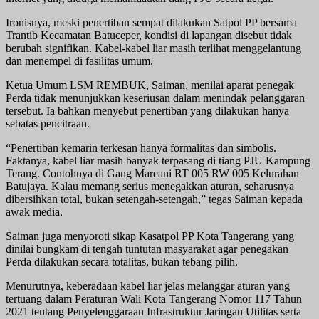
Ironisnya, meski penertiban sempat dilakukan Satpol PP bersama
Trantib Kecamatan Batuceper, kondisi di lapangan disebut tidak
berubah signifikan. Kabel-kabel liar masih terlihat menggelantung
dan menempel di fasilitas umum.
Ketua Umum LSM REMBUK, Saiman, menilai aparat penegak
Perda tidak menunjukkan keseriusan dalam menindak pelanggaran
tersebut. Ia bahkan menyebut penertiban yang dilakukan hanya
sebatas pencitraan.
“Penertiban kemarin terkesan hanya formalitas dan simbolis.
Faktanya, kabel liar masih banyak terpasang di tiang PJU Kampung
Terang. Contohnya di Gang Mareani RT 005 RW 005 Kelurahan
Batujaya. Kalau memang serius menegakkan aturan, seharusnya
dibersihkan total, bukan setengah-setengah,” tegas Saiman kepada
awak media.
Saiman juga menyoroti sikap Kasatpol PP Kota Tangerang yang
dinilai bungkam di tengah tuntutan masyarakat agar penegakan
Perda dilakukan secara totalitas, bukan tebang pilih.
Menurutnya, keberadaan kabel liar jelas melanggar aturan yang
tertuang dalam Peraturan Wali Kota Tangerang Nomor 117 Tahun
2021 tentang Penyelenggaraan Infrastruktur Jaringan Utilitas serta