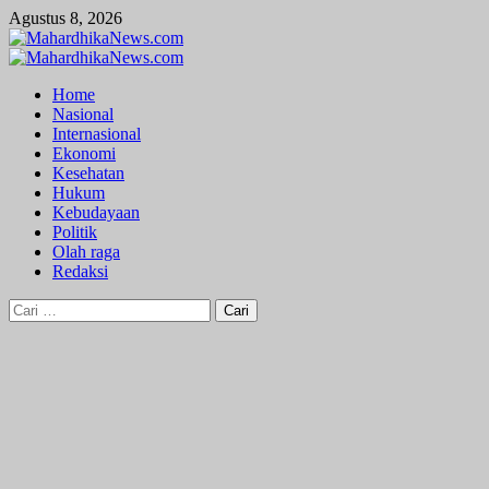
Skip
Agustus 8, 2026
to
content
Primary
Menu
Home
Nasional
Internasional
Ekonomi
Kesehatan
Hukum
Kebudayaan
Politik
Olah raga
Redaksi
Cari
untuk: