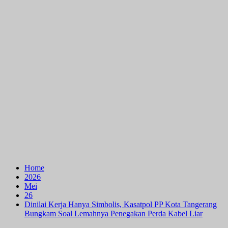
Home
2026
Mei
26
Dinilai Kerja Hanya Simbolis, Kasatpol PP Kota Tangerang
Bungkam Soal Lemahnya Penegakan Perda Kabel Liar