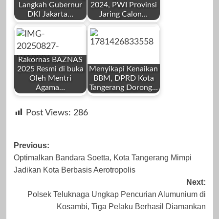
Langkah Gubernur
2024, PWI Provinsi
DKI Jakarta…
Jaring Calon…
by
by
Desember 24,
November 28,
Mahardhika News
Redaksi
2025
2025
Rakornas BAZNAS
2025 Resmi di buka
Menyikapi Kenaikan
Oleh Mentri
BBM, DPRD Kota
Agama…
Tangerang Dorong…
by
by
November 25,
November 6,
Post Views:
286
Redaksi
Redaksi
2025
2023
Post
Previous:
Optimalkan Bandara Soetta, Kota Tangerang Mimpi
navigation
Jadikan Kota Berbasis Aerotropolis
Agustus 27, 2025
Juni 14, 2026
Next:
Polsek Teluknaga Ungkap Pencurian Alumunium di
Kosambi, Tiga Pelaku Berhasil Diamankan