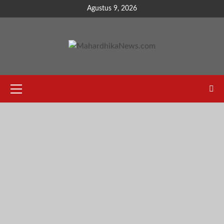
Skip
Agustus 9, 2026
to
content
Primary
Menu