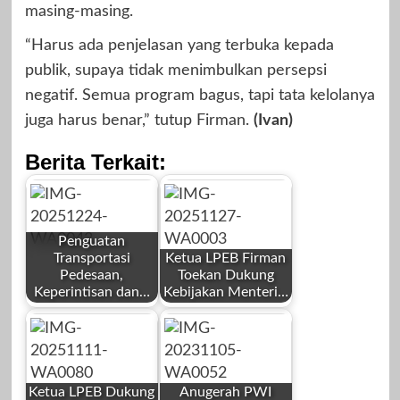
masing-masing.
“Harus ada penjelasan yang terbuka kepada
publik, supaya tidak menimbulkan persepsi
negatif. Semua program bagus, tapi tata kelolanya
juga harus benar,” tutup Firman.
(Ivan)
Berita Terkait:
Penguatan
Transportasi
Ketua LPEB Firman
Pedesaan,
Toekan Dukung
Keperintisan dan…
Kebijakan Menteri…
by
by
Redaksi
Mahardhika News
Ketua LPEB Dukung
Anugerah PWI