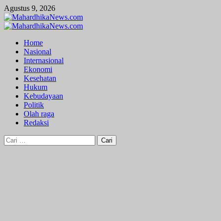
Skip
Agustus 9, 2026
to
content
Primary
Menu
Home
Nasional
Internasional
Ekonomi
Kesehatan
Hukum
Kebudayaan
Politik
Olah raga
Redaksi
Cari
untuk: