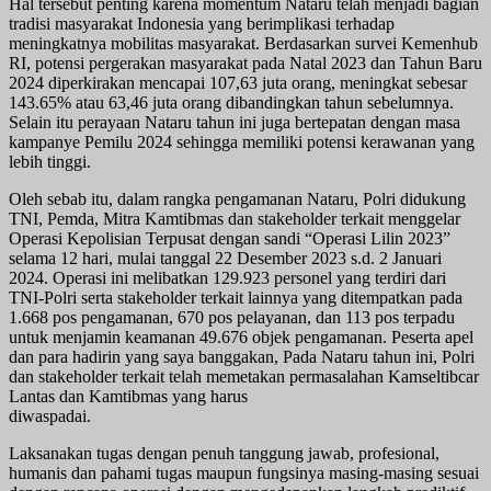
Hal tersebut penting karena momentum Nataru telah menjadi bagian
tradisi masyarakat Indonesia yang berimplikasi terhadap
meningkatnya mobilitas masyarakat. Berdasarkan survei Kemenhub
RI, potensi pergerakan masyarakat pada Natal 2023 dan Tahun Baru
2024 diperkirakan mencapai 107,63 juta orang, meningkat sebesar
143.65% atau 63,46 juta orang dibandingkan tahun sebelumnya.
Selain itu perayaan Nataru tahun ini juga bertepatan dengan masa
kampanye Pemilu 2024 sehingga memiliki potensi kerawanan yang
lebih tinggi.
Oleh sebab itu, dalam rangka pengamanan Nataru, Polri didukung
TNI, Pemda, Mitra Kamtibmas dan stakeholder terkait menggelar
Operasi Kepolisian Terpusat dengan sandi “Operasi Lilin 2023”
selama 12 hari, mulai tanggal 22 Desember 2023 s.d. 2 Januari
2024. Operasi ini melibatkan 129.923 personel yang terdiri dari
TNI-Polri serta stakeholder terkait lainnya yang ditempatkan pada
1.668 pos pengamanan, 670 pos pelayanan, dan 113 pos terpadu
untuk menjamin keamanan 49.676 objek pengamanan. Peserta apel
dan para hadirin yang saya banggakan, Pada Nataru tahun ini, Polri
dan stakeholder terkait telah memetakan permasalahan Kamseltibcar
Lantas dan Kamtibmas yang harus
diwaspadai.
Laksanakan tugas dengan penuh tanggung jawab, profesional,
humanis dan pahami tugas maupun fungsinya masing-masing sesuai