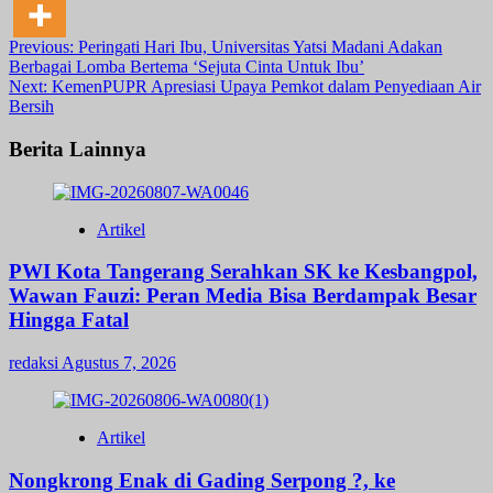
Post
Previous:
Peringati Hari Ibu, Universitas Yatsi Madani Adakan
Berbagai Lomba Bertema ‘Sejuta Cinta Untuk Ibu’
navigation
Next:
KemenPUPR Apresiasi Upaya Pemkot dalam Penyediaan Air
Bersih
Berita Lainnya
Artikel
PWI Kota Tangerang Serahkan SK ke Kesbangpol,
Wawan Fauzi: Peran Media Bisa Berdampak Besar
Hingga Fatal
redaksi
Agustus 7, 2026
Artikel
Nongkrong Enak di Gading Serpong ?, ke