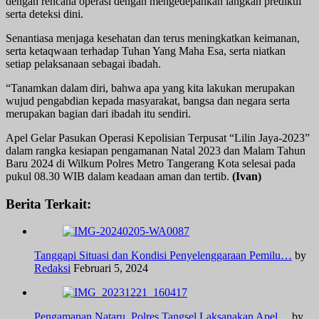
dengan rencana operasi dengan mengedepankan langkah prediktif
serta deteksi dini.
Senantiasa menjaga kesehatan dan terus meningkatkan keimanan,
serta ketaqwaan terhadap Tuhan Yang Maha Esa, serta niatkan
setiap pelaksanaan sebagai ibadah.
“Tanamkan dalam diri, bahwa apa yang kita lakukan merupakan
wujud pengabdian kepada masyarakat, bangsa dan negara serta
merupakan bagian dari ibadah itu sendiri.
Apel Gelar Pasukan Operasi Kepolisian Terpusat “Lilin Jaya-2023”
dalam rangka kesiapan pengamanan Natal 2023 dan Malam Tahun
Baru 2024 di Wilkum Polres Metro Tangerang Kota selesai pada
pukul 08.30 WIB dalam keadaan aman dan tertib.
(Ivan)
Berita Terkait:
Tanggapi Situasi dan Kondisi Penyelenggaraan Pemilu…
by
Redaksi
Februari 5, 2024
Pengamanan Nataru, Polres Tangsel Laksanakan Apel…
by