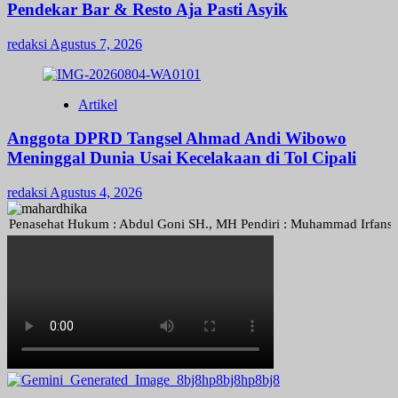
Pendekar Bar & Resto Aja Pasti Asyik
redaksi
Agustus 7, 2026
Artikel
Anggota DPRD Tangsel Ahmad Andi Wibowo
Meninggal Dunia Usai Kecelakaan di Tol Cipali
redaksi
Agustus 4, 2026
sehat Hukum : Abdul Goni SH., MH Pendiri : Muhammad Irfansyah, Pimp