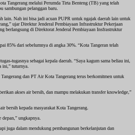
a Tangerang melalui Perumda Tirta Benteng (TB) yang telah
bu sambungan pelanggan baru.
 lain. Nah ini bisa jadi acuan PUPR untuk ngajak daerah lain untuk
ng,” ujar Direktur Jenderal Pembiayaan Infrastruktur Pekerjaan
berlangsung di Direktorat Jenderal Pembiayaan Insfrastruktur
ncapai 85% dari sebelumnya di angka 30%. “Kota Tangeran telah
ugas-tugasnya sebagai kepala daerah. “Saya kagum sama beliau ini,
ini,” tuturnya.
 Tangerang dan PT Air Kota Tangerang terus berkomitmen untuk
erikan akses air bersih, dan mampu melakukan transfer knowledge,”
 air bersih kepada masyarakat Kota Tangerang.
ke depan,” ungkapnya.
 tetapi juga dalam mendukung pembangunan berkelanjutan dan