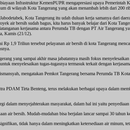
iayaan Infrastruktur KemenPUPR mengapresiasi upaya Pemerintah Kot
num di wilayah Kota Tangerang yang akan menambah lebih dari 200 ri
Jabodetabek, Kota Tangerang itu udah duluan kerja samanya dari daerah
k air bersih sudah bagus, kita harus banyak belajar dari Kota Tangera
tanganan kerjasama antara Perumda TB dengan PT Air Tangerang yang 
, Kamis (21/12).
ai Rp 1,9 Triliun tersebut pelayanan air bersih di kota Tangerang me
asnya.
erang yang sampai akhir masa jabatannya masih fokus menyelesaikan t
untuk menyelesaikan tugas-tugasnya termasuk terkait dengan kerjasama 
 Wismansyah, mengatakan Pemkot Tangerang bersama Perumda TB Kota
itra PDAM Tirta Benteng, terus melakukan berbagai upaya dalam memb
rgi dalam menyejahterakan masyarakat, dalam hal ini yaitu penyediaan
iaan air bersih. Mudah-mudahan bisa berjalan lancar sampai 30 tahun 
g signifikan, tidak hanya dalam meningkatkan ketersediaan air minum,