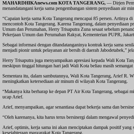
MAHARDHIKAnews.com KOTA TANGERANG,
— Dirjen Pemb
menandatangani kerja sama pengembangan sistem penyediaan air mi
“Capaian kerja sama Kota Tangerang mencapai 85 persen. Artinya di 
mencontoh Kota Tangerang. Karena Tangerang, dalam penyediaan proye
Umum dan Perumahan, Herry Trisaputra Zuna sesaat sebelum penanda
Pekerjaan Umum dan Perumahan Rakyat, Kementerian PUPR, Jakarta
Sebagai informasi dengan ditandatanganinya kontrak kerja sama senil
menjadi pionir untuk pelayanan air bersih di daerah Jabodetabek,” jel
Herry Trisaputra juga menyampaikan apresiasi kepada Wali Kota Tang
meskipun tinggal hitungan hari jadi Wali Kota beliau masih semangat 
Sementara itu, dalam sambutannya, Wali Kota Tangerang, Arief R.
meningkatkan ketersediaan air minum di wilayah Kota Tangerang.
“Makanya kita berharap ke depan PT Air Kota Tangerang, sebagai m
ucap Arief.
Arief, menyampaikan, agar senantiasa dapat bekerja sama dan bersine
“Oleh karenanya, kita harus terus bersinergi dalam mengawal penyed
Arief, optimis, kerja sama ini akan menciptakan dampak positif yan
kesejahteraan masyarakat Kota Tangerang.