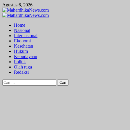
Skip
Agustus 6, 2026
to
content
Primary
Menu
Home
Nasional
Internasional
Ekonomi
Kesehatan
Hukum
Kebudayaan
Politik
Olah raga
Redaksi
Cari
untuk: