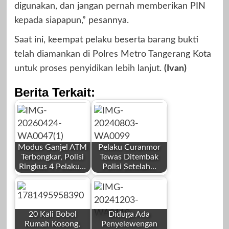
digunakan, dan jangan pernah memberikan PIN
kepada siapapun,” pesannya.
Saat ini, keempat pelaku beserta barang bukti
telah diamankan di Polres Metro Tangerang Kota
untuk proses penyidikan lebih lanjut.
(Ivan)
Berita Terkait:
Modus Ganjel ATM
Pelaku Curanmor
Terbongkar, Polisi
Tewas Ditembak
Ringkus 4 Pelaku…
Polisi Setelah…
by
by
Redaksi
Redaksi
20 Kali Bobol
Diduga Ada
Rumah Kosong,
Penyelewengan