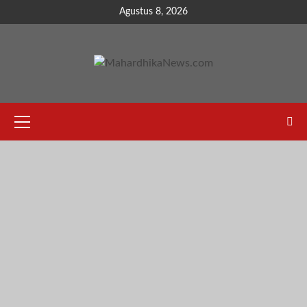
Skip
Agustus 8, 2026
to
content
Primary
Menu