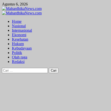
Skip
Agustus 6, 2026
to
content
Primary
Menu
Home
Nasional
Internasional
Ekonomi
Kesehatan
Hukum
Kebudayaan
Politik
Olah raga
Redaksi
Cari
untuk: