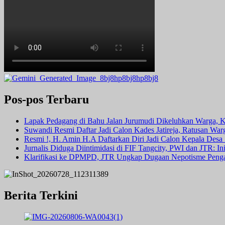
Pos-pos Terbaru
Lapak Pedagang di Bahu Jalan Jurumudi Dikeluhkan Warga, 
Suwandi Resmi Daftar Jadi Calon Kades Jatireja, Ratusan War
Resmi !, H. Amin H.A Daftarkan Diri Jadi Calon Kepala Des
Jurnalis Diduga Diintimidasi di FIF Tangcity, PWI dan JTR: I
Klarifikasi ke DPMPD, JTR Ungkap Dugaan Nepotisme Peng
Berita Terkini