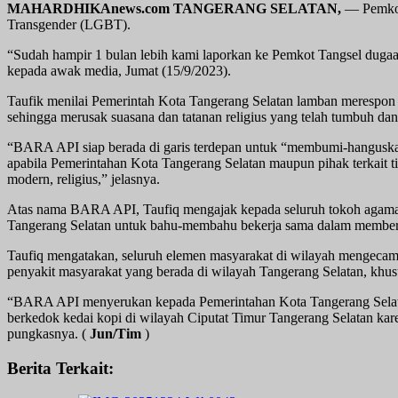
MAHARDHIKAnews.com TANGERANG SELATAN,
— Pemkot 
Transgender (LGBT).
“Sudah hampir 1 bulan lebih kami laporkan ke Pemkot Tangsel duga
kepada awak media, Jumat (15/9/2023).
Taufik menilai Pemerintah Kota Tangerang Selatan lamban merespo
sehingga merusak suasana dan tatanan religius yang telah tumbuh dan
“BARA API siap berada di garis terdepan untuk “membumi-hanguska
apabila Pemerintahan Kota Tangerang Selatan maupun pihak terkait 
modern, religius,” jelasnya.
Atas nama BARA API, Taufiq mengajak kepada seluruh tokoh agam
Tangerang Selatan untuk bahu-membahu bekerja sama dalam membera
Taufiq mengatakan, seluruh elemen masyarakat di wilayah mengecam 
penyakit masyarakat yang berada di wilayah Tangerang Selatan, khus
“BARA API menyerukan kepada Pemerintahan Kota Tangerang Selatan
berkedok kedai kopi di wilayah Ciputat Timur Tangerang Selatan ka
pungkasnya. (
Jun/Tim
)
Berita Terkait: