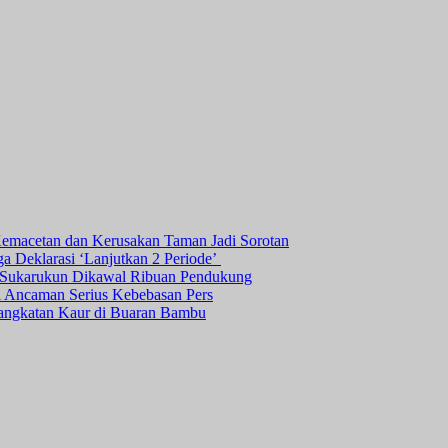
Kemacetan dan Kerusakan Taman Jadi Sorotan
ga Deklarasi ‘Lanjutkan 2 Periode’
a Sukarukun Dikawal Ribuan Pendukung
ni Ancaman Serius Kebebasan Pers
angkatan Kaur di Buaran Bambu