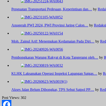
Penguatan Transportasi Pedesaan, Keperintisan dan…
by
Reda
Anugerah PWI 2024, PWI Provinsi Jaring Calon…
by
Redaksi
Moh. Zainul Arif: Menemukan Kedamaian Pada Diri…
by
Red
Pembongkaran Warung Rakyat di Kota Tangerang oleh…
by
R
KLHK Laksanakan Operasi Inspeksi Lapangan Satgas…
by
R
Akses Jalan Belum Dibongkar, TPS Sebut Satpol PP…
by
Red
Post Views:
302