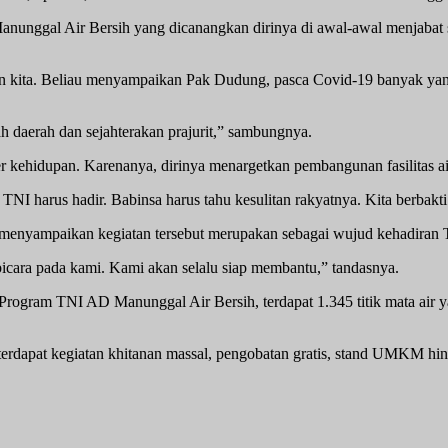
nggal Air Bersih yang dicanangkan dirinya di awal-awal menjabat s
den kita. Beliau menyampaikan Pak Dudung, pasca Covid-19 banyak ya
 daerah dan sejahterakan prajurit,” sambungnya.
er kehidupan. Karenanya, dirinya menargetkan pembangunan fasilitas a
 TNI harus hadir. Babinsa harus tahu kesulitan rakyatnya. Kita berbakt
enyampaikan kegiatan tersebut merupakan sebagai wujud kehadiran T
icara pada kami. Kami akan selalu siap membantu,” tandasnya.
Program TNI AD Manunggal Air Bersih, terdapat 1.345 titik mata air y
 terdapat kegiatan khitanan massal, pengobatan gratis, stand UMKM hi