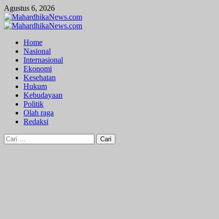
Skip
Agustus 6, 2026
to
content
Primary
Menu
Home
Nasional
Internasional
Ekonomi
Kesehatan
Hukum
Kebudayaan
Politik
Olah raga
Redaksi
Cari
untuk: