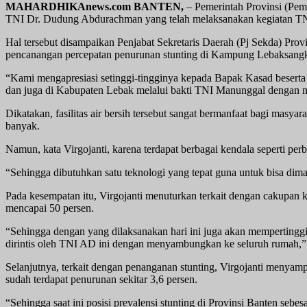
MAHARDHIKAnews.com BANTEN,
– Pemerintah Provinsi (Pem
TNI Dr. Dudung Abdurachman yang telah melaksanakan kegiatan TNI
Hal tersebut disampaikan Penjabat Sekretaris Daerah (Pj Sekda) Pro
pencanangan percepatan penurunan stunting di Kampung Lebaksang
“Kami mengapresiasi setinggi-tingginya kepada Bapak Kasad beserta 
dan juga di Kabupaten Lebak melalui bakti TNI Manunggal dengan me
Dikatakan, fasilitas air bersih tersebut sangat bermanfaat bagi masy
banyak.
Namun, kata Virgojanti, karena terdapat berbagai kendala seperti per
“Sehingga dibutuhkan satu teknologi yang tepat guna untuk bisa dim
Pada kesempatan itu, Virgojanti menuturkan terkait dengan cakupan ke
mencapai 50 persen.
“Sehingga dengan yang dilaksanakan hari ini juga akan mempertingg
dirintis oleh TNI AD ini dengan menyambungkan ke seluruh rumah,
Selanjutnya, terkait dengan penanganan stunting, Virgojanti menyamp
sudah terdapat penurunan sekitar 3,6 persen.
“Sehingga saat ini posisi prevalensi stunting di Provinsi Banten sebe