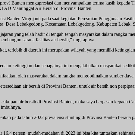
prov) Banten mengapresiasi dan menyampaikan terima kasih kepada TN
 AD Manunggal Air Bersih di Provinsi Banten.
vinsi Banten Virgojanti pada saat kegiatan Peresmian Penggunaan Fas
ka, Desa Lebakgedong, Kecamatan Lebakgedong, Kabupaten Lebak, Se
jajaran yang telah hadir di tengah-tengah masyarakat dalam rangka m
mbangun sarana fasilitas air bersih,” ungkapnya.
arakat, terlebih di daerah ini merupakan wilayah yang memiliki ketingg
bedaan ketinggian dan sebagainya ini mengakibatkan masyarakat sedikit
anfaatkan oleh masyarakat dalam rangka mengoptimalkan sumber daya a
tersediaan air bersih di Provinsi Banten, untuk air bersih non perpipa
i cakupan air bersih di Provinsi Banten, maka saya berpesan kepada C
” imbuhnya.
aikan pada tahun 2022 prevalensi stunting di Provinsi Banten berada p
sar 16,4 persen, mudah-mudahan di 2023 ini bisa kita tuntaskan sehingg