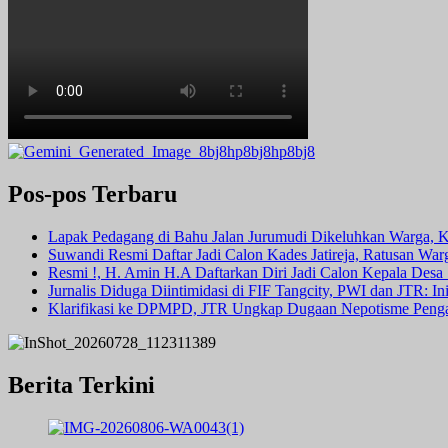
Pos-pos Terbaru
Lapak Pedagang di Bahu Jalan Jurumudi Dikeluhkan Warga, 
Suwandi Resmi Daftar Jadi Calon Kades Jatireja, Ratusan War
Resmi !, H. Amin H.A Daftarkan Diri Jadi Calon Kepala Des
Jurnalis Diduga Diintimidasi di FIF Tangcity, PWI dan JTR: I
Klarifikasi ke DPMPD, JTR Ungkap Dugaan Nepotisme Peng
Berita Terkini