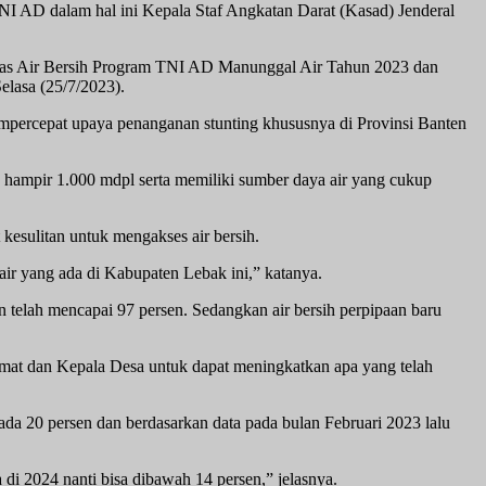
I AD dalam hal ini Kepala Staf Angkatan Darat (Kasad) Jenderal
ilitas Air Bersih Program TNI AD Manunggal Air Tahun 2023 dan
lasa (25/7/2023).
empercepat upaya penanganan stunting khususnya di Provinsi Banten
ian hampir 1.000 mdpl serta memiliki sumber daya air yang cukup
 kesulitan untuk mengakses air bersih.
ir yang ada di Kabupaten Lebak ini,” katanya.
an telah mencapai 97 persen. Sedangkan air bersih perpipaan baru
amat dan Kepala Desa untuk dapat meningkatkan apa yang telah
ada 20 persen dan berdasarkan data pada bulan Februari 2023 lalu
a di 2024 nanti bisa dibawah 14 persen,” jelasnya.