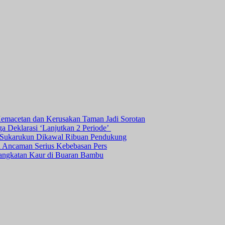
Kemacetan dan Kerusakan Taman Jadi Sorotan
ga Deklarasi ‘Lanjutkan 2 Periode’
a Sukarukun Dikawal Ribuan Pendukung
ni Ancaman Serius Kebebasan Pers
angkatan Kaur di Buaran Bambu