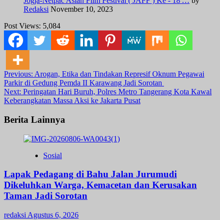
Jogja-Netpac Asian Film Festival ( JAFF ) Ke - 18'…
by
Redaksi
November 10, 2023
Post Views:
5,084
Post
Previous:
Arogan, Etika dan Tindakan Represif Oknum Pegawai
Parkir di Gedung Pemda II Karawang Jadi Sorotan
navigation
Next:
Peringatan Hari Buruh, Polres Metro Tangerang Kota Kawal
Keberangkatan Massa Aksi ke Jakarta Pusat
Berita Lainnya
Sosial
Lapak Pedagang di Bahu Jalan Jurumudi
Dikeluhkan Warga, Kemacetan dan Kerusakan
Taman Jadi Sorotan
redaksi
Agustus 6, 2026