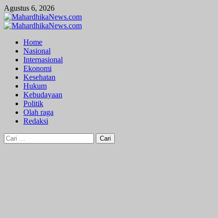
Skip
Agustus 6, 2026
to
content
Primary
Menu
Home
Nasional
Internasional
Ekonomi
Kesehatan
Hukum
Kebudayaan
Politik
Olah raga
Redaksi
Cari
untuk: