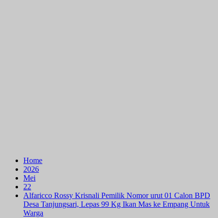
Home
2026
Mei
22
Alfaricco Rossy Krisnali Pemilik Nomor urut 01 Calon BPD
Desa Tanjungsari, Lepas 99 Kg Ikan Mas ke Empang Untuk
Warga