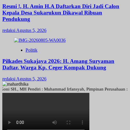
Resmi !, H. Amin H.A Daftarkan Diri Jadi Calon
Kepala Desa Sukarukun Dikawal Ribuan
Pendukung
redaksi
Agustus 5, 2026
Politik
Pilkades Sukajaya 2026: H. Amang Suryaman
Daftar, Warga Kp. Ceger Kompak Dukung
redaksi
Agustus 5, 2026
 SH., MH Pendiri : Muhammad Irfansyah, Pimpinan Perusahaan : Deni A