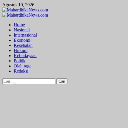
Skip
Agustus 10, 2026
to
content
Primary
Menu
Home
Nasional
Internasional
Ekonomi
Kesehatan
Hukum
Kebudayaan
Politik
Olah raga
Redaksi
Cari
untuk: