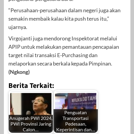
“Perusahaan-perusahaan dalam negeri juga akan
semakin membaik kalau kita push terus itu,”
ujarnya.
Virgojanti juga mendorong Inspektorat melalui
APIP untuk melakukan pemantauan pencapaian
target nilai transaksi E-Purchasing dan
melaporkan secara berkala kepada Pimpinan.
(Ngkong)
Berita Terkait:
Penguatan
Anugerah PWI 2024,
Transportasi
PWI Provinsi Jaring
Pedesaan,
Calon…
Keperintisan dan…