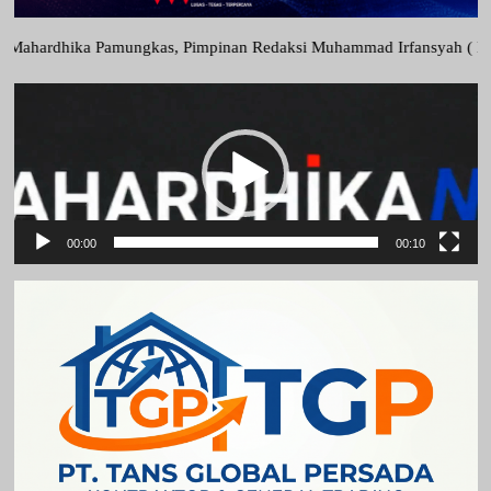
mungkas, Pimpinan Redaksi Muhammad Irfansyah ( Ngkong), Wakil Pimpi
Pemutar
Video
00:00
00:10