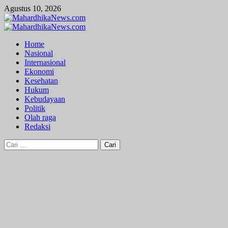
Skip
Agustus 10, 2026
to
content
Primary
Menu
Home
Nasional
Internasional
Ekonomi
Kesehatan
Hukum
Kebudayaan
Politik
Olah raga
Redaksi
Cari
untuk: