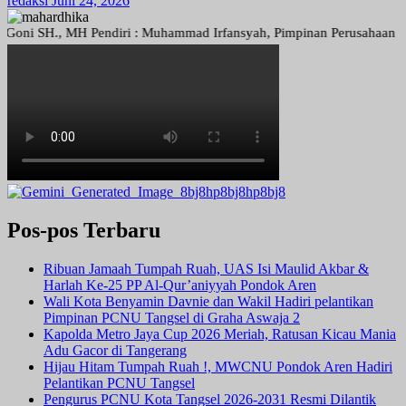
redaksi
Juni 24, 2026
 SH., MH Pendiri : Muhammad Irfansyah, Pimpinan Perusahaan : Deni Ar
Pos-pos Terbaru
Ribuan Jamaah Tumpah Ruah, UAS Isi Maulid Akbar &
Harlah Ke-25 PP Al-Qur’aniyyah Pondok Aren
Wali Kota Benyamin Davnie dan Wakil Hadiri pelantikan
Pimpinan PCNU Tangsel di Graha Aswaja 2
Kapolda Metro Jaya Cup 2026 Meriah, Ratusan Kicau Mania
Adu Gacor di Tangerang
Hijau Hitam Tumpah Ruah !, MWCNU Pondok Aren Hadiri
Pelantikan PCNU Tangsel
Pengurus PCNU Kota Tangsel 2026-2031 Resmi Dilantik