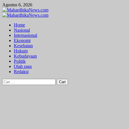
Skip
Agustus 6, 2026
to
content
Primary
Menu
Home
Nasional
Internasional
Ekonomi
Kesehatan
Hukum
Kebudayaan
Politik
Olah raga
Redaksi
Cari
untuk: