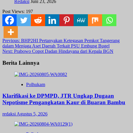
Redaksi
Juni 23, 2026
Post Views:
197
Post
Previous:
BHP2HI Pertanyakan Ketegasan Pemkot Tangerang
dalam Menjaga Aset Daerah Terkait PSU Embung Bugel
navigation
Next:
Prabowo Copot Dadan Hindayana dari Kepala BGN
Berita Lainnya
Polhukam
Klarifikasi ke DPMPD, JTR Ungkap Dugaan
Nepotisme Pengangkatan Kaur di Buaran Bambu
redaksi
Agustus 5, 2026