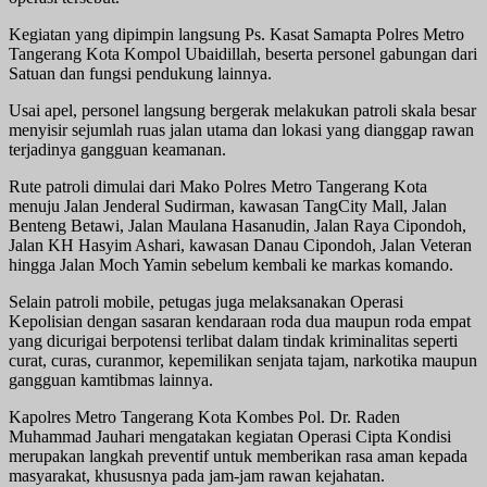
Kegiatan yang dipimpin langsung Ps. Kasat Samapta Polres Metro
Tangerang Kota Kompol Ubaidillah, beserta personel gabungan dari
Satuan dan fungsi pendukung lainnya.
Usai apel, personel langsung bergerak melakukan patroli skala besar
menyisir sejumlah ruas jalan utama dan lokasi yang dianggap rawan
terjadinya gangguan keamanan.
Rute patroli dimulai dari Mako Polres Metro Tangerang Kota
menuju Jalan Jenderal Sudirman, kawasan TangCity Mall, Jalan
Benteng Betawi, Jalan Maulana Hasanudin, Jalan Raya Cipondoh,
Jalan KH Hasyim Ashari, kawasan Danau Cipondoh, Jalan Veteran
hingga Jalan Moch Yamin sebelum kembali ke markas komando.
Selain patroli mobile, petugas juga melaksanakan Operasi
Kepolisian dengan sasaran kendaraan roda dua maupun roda empat
yang dicurigai berpotensi terlibat dalam tindak kriminalitas seperti
curat, curas, curanmor, kepemilikan senjata tajam, narkotika maupun
gangguan kamtibmas lainnya.
Kapolres Metro Tangerang Kota Kombes Pol. Dr. Raden
Muhammad Jauhari mengatakan kegiatan Operasi Cipta Kondisi
merupakan langkah preventif untuk memberikan rasa aman kepada
masyarakat, khususnya pada jam-jam rawan kejahatan.