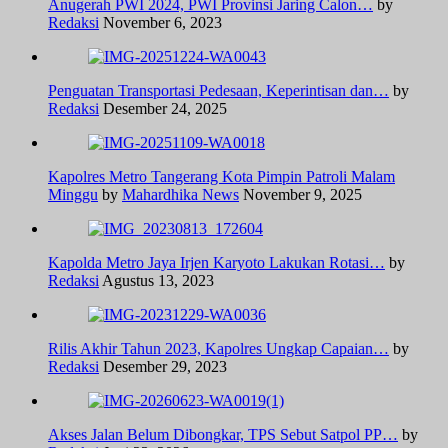
Anugerah PWI 2024, PWI Provinsi Jaring Calon…
by
Redaksi
November 6, 2023
Penguatan Transportasi Pedesaan, Keperintisan dan…
by
Redaksi
Desember 24, 2025
Kapolres Metro Tangerang Kota Pimpin Patroli Malam
Minggu
by
Mahardhika News
November 9, 2025
Kapolda Metro Jaya Irjen Karyoto Lakukan Rotasi…
by
Redaksi
Agustus 13, 2023
Rilis Akhir Tahun 2023, Kapolres Ungkap Capaian…
by
Redaksi
Desember 29, 2023
Akses Jalan Belum Dibongkar, TPS Sebut Satpol PP…
by