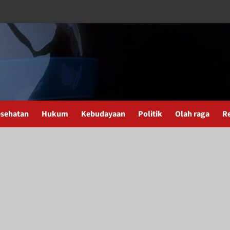
sehatan
Hukum
Kebudayaan
Politik
Olah raga
R