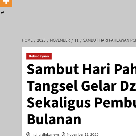
HOME
2025
NOVEMBER
11
SAMBUT HARI PAHLAWAN PC
Kebudayaan
Sambut Hari Pa
an Perusahaan : Deni Arief Triwijaya, Direktur Utama : Linda Sartik
Tangsel Gelar D
Sekaligus Pemb
Bulanan
mahardhika news
November 11, 2025