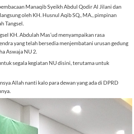
pembacaan Manaqib Syeikh Abdul Qodir Al Jilani dan
 langsung oleh KH. Husnul Aqib SQ., MA., pimpinan
h Tangsel.
gsel KH. Abdulah Mas’ud menyampaikan rasa
endra yang telah bersedia menjembatani urusan gedung
aha Aswaja NU 2.
untuk segala kegiatan NU disini, terutama untuk
insya Allah nanti kalo para dewan yang ada di DPRD
hnya.