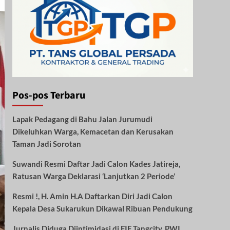
Pos-pos Terbaru
Lapak Pedagang di Bahu Jalan Jurumudi
Dikeluhkan Warga, Kemacetan dan Kerusakan
Taman Jadi Sorotan
Suwandi Resmi Daftar Jadi Calon Kades Jatireja,
Ratusan Warga Deklarasi ‘Lanjutkan 2 Periode’
Resmi !, H. Amin H.A Daftarkan Diri Jadi Calon
Kepala Desa Sukarukun Dikawal Ribuan Pendukung
Jurnalis Diduga Diintimidasi di FIF Tangcity, PWI