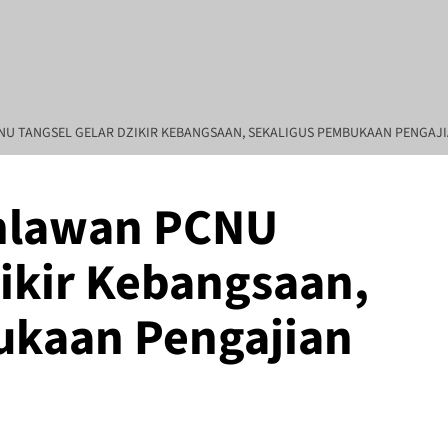
NU TANGSEL GELAR DZIKIR KEBANGSAAN, SEKALIGUS PEMBUKAAN PENGAJ
hlawan PCNU
a Purwitasari, Direktur Umum : Mahardhika Pamungkas, Pimpinan Redaks
zikir Kebangsaan,
ukaan Pengajian