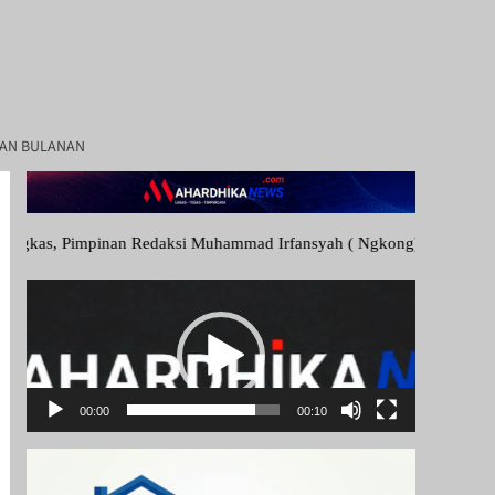
IAN BULANAN
i Muhammad Irfansyah ( Ngkong), Wakil Pimpinan Redaksi : M. Isya Ad
Pemutar
Video
00:00
00:10