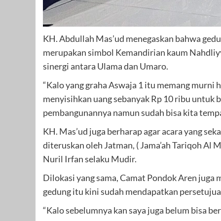
KH. Abdullah Mas’ud menegaskan bahwa gedu
merupakan simbol Kemandirian kaum Nahdliy
sinergi antara Ulama dan Umaro.
“Kalo yang graha Aswaja 1 itu memang murni ha
menyisihkan uang sebanyak Rp 10 ribu untuk b
pembangunannya namun sudah bisa kita tempat
KH. Mas’ud juga berharap agar acara yang seka
diteruskan oleh Jatman, ( Jama’ah Tariqoh A
Nuril Irfan selaku Mudir.
Dilokasi yang sama, Camat Pondok Aren juga 
gedung itu kini sudah mendapatkan persetujuan
“Kalo sebelumnya kan saya juga belum bisa be