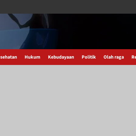
sehatan
Hukum
Kebudayaan
Politik
Olah raga
R