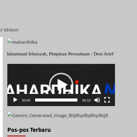
AT BERKAH
 Irfansyah, Pimpinan Perusahaan : Deni Arief Triwijaya, Direktur Uta
Pemutar
Video
00:00
00:10
Pos-pos Terbaru