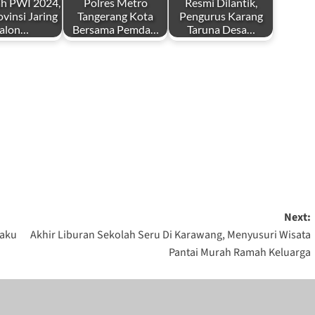
h PWI 2024,
Polres Metro
Resmi Dilantik,
vinsi Jaring
Tangerang Kota
Pengurus Karang
alon…
Bersama Pemda…
Taruna Desa…
by
by
i
Redaksi
Redaksi
er 6, 2023
Mei 17, 2025
Mei 4, 2026
Next:
laku
Akhir Liburan Sekolah Seru Di Karawang, Menyusuri Wisata
Pantai Murah Ramah Keluarga