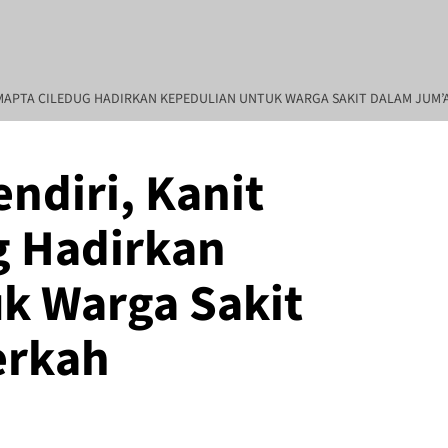
AMAPTA CILEDUG HADIRKAN KEPEDULIAN UNTUK WARGA SAKIT DALAM JUM’
ndiri, Kanit
REDAKSI : Penasehat Hukum : Abdul Goni SH., MH Pendiri : Muhammad
g Hadirkan
k Warga Sakit
erkah