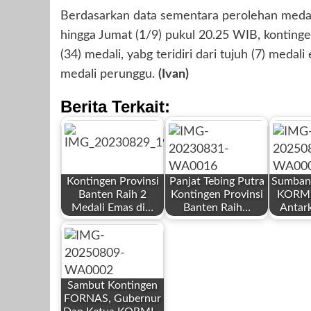
Berdasarkan data sementara perolehan meda
hingga Jumat (1/9) pukul 20.25 WIB, konting
(34) medali, yabg teridiri dari tujuh (7) meda
medali perunggu.
(Ivan)
Berita Terkait:
Kontingen Provinsi
Panjat Tebing Putra
Sumbang
Banten Raih 2
Kontingen Provinsi
KORMI
Medali Emas di…
Banten Raih…
Antar
by
by
by
Redaksi
Redaksi
Redaksi
Sambut Kontingen
FORNAS, Gubernur