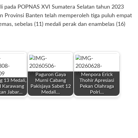
li pada POPNAS XVI Sumatera Selatan tahun 2023
en Provinsi Banten telah memperoleh tiga puluh empat
li emas, sebelas (11) medali perak dan enambelas (16)
Paguron Gaya
Menpora Erick
 13 Medali,
Murni Cabang
Thohir Apresiasi
 Karawang
Pakisjaya Sabet 12
Pekan Olahraga
kan Jabar…
Medali…
Polri…
by
by
Redaksi
Redaksi