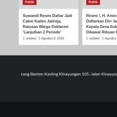
Politik
Politik
Suwandi Resmi Daftar Jadi
Resmi !, H. Amin
Calon Kades Jatireja,
Daftarkan Diri J
Ratusan Warga Deklarasi
Kepala Desa Su
‘Lanjutkan 2 Periode’
Dikawal Ribuan
redaksi
Agustus 6, 2026
redaksi
Agustus 
a Tangerang Banten Kavling Kinayungan 105. Jalan Kinayungan