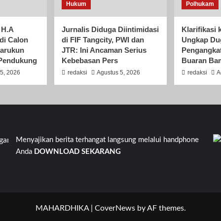
Hukum
Polhukam
 H.A
Jurnalis Diduga Diintimidasi
Klarifikas
adi Calon
di FIF Tangcity, PWI dan
Ungkap Du
karukun
JTR: Ini Ancaman Serius
Pengangkat
 Pendukung
Kebebasan Pers
Buaran Ba
5, 2026
redaksi
Agustus 5, 2026
redaksi
A
 V RT 05 RW 09 Pondok Kacang Barat, Pondok Aren, Tangerang S
Menyajikan berita terhangat langsung melalui handphone
Anda
DOWNLOAD SEKARANG
MAHARDHIKA
|
CoverNews
by AF themes.