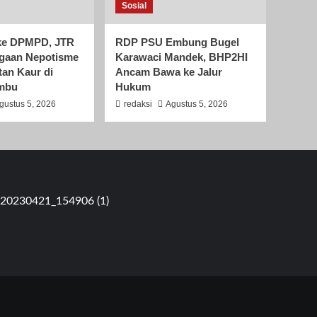
Sosial
i ke DPMPD, JTR
RDP PSU Embung Bugel
gaan Nepotisme
Karawaci Mandek, BHP2HI
an Kaur di
Ancam Bawa ke Jalur
mbu
Hukum
gustus 5, 2026
redaksi
Agustus 5, 2026
elatan, Banten Telp : 081317647898 - 082226442789 - 0823119