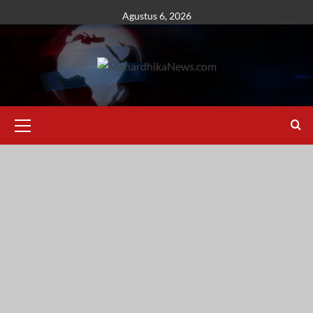
Skip
Agustus 6, 2026
to
content
Primary
Menu