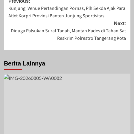
Post
Previous:
Kunjungi Venue Pertandingan Pornas, Plh Sekda Ajak Para
navigation
Atlet Korpri Provinsi Banten Junjung Sportivitas
November 6, 2025
Januari 22, 2025
Next:
Diduga Palsukan Surat Tanah, Mantan Kades di Tahan Sat
Reskrim Polrestro Tangerang Kota
Berita Lainnya