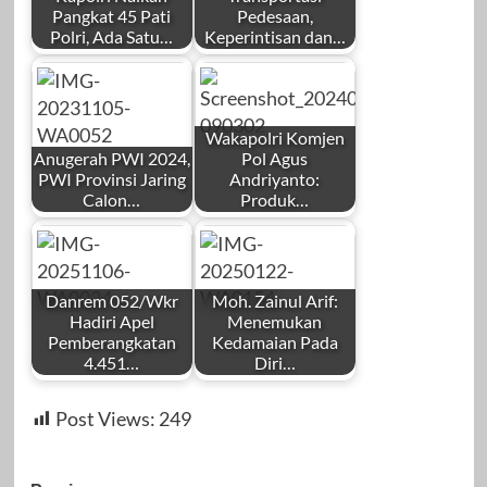
Pangkat 45 Pati
Pedesaan,
Polri, Ada Satu…
Keperintisan dan…
by
by
Redaksi
Redaksi
Wakapolri Komjen
Anugerah PWI 2024,
Pol Agus
PWI Provinsi Jaring
Andriyanto:
Calon…
Produk…
by
by
Desember 22,
Desember 24,
Redaksi
Redaksi
2023
2025
Danrem 052/Wkr
Moh. Zainul Arif:
Hadiri Apel
Menemukan
Pemberangkatan
Kedamaian Pada
4.451…
Diri…
by
by
November 6, 2023
Agustus 1, 2024
Post Views:
249
Mahardhika News
Redaksi