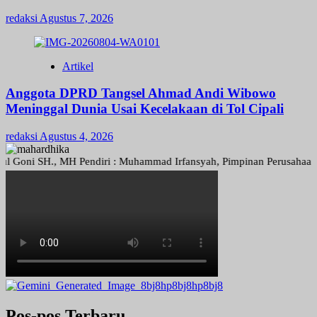
redaksi
Agustus 7, 2026
Artikel
Anggota DPRD Tangsel Ahmad Andi Wibowo
Meninggal Dunia Usai Kecelakaan di Tol Cipali
redaksi
Agustus 4, 2026
i SH., MH Pendiri : Muhammad Irfansyah, Pimpinan Perusahaan : Deni 
Pos-pos Terbaru