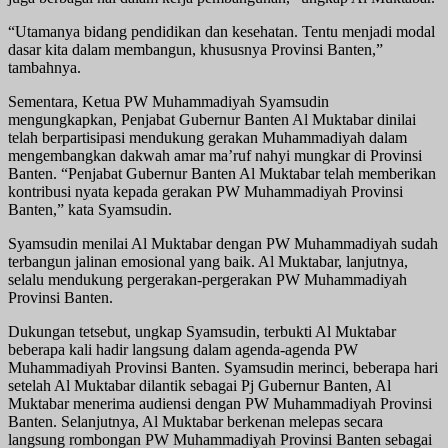
“Utamanya bidang pendidikan dan kesehatan. Tentu menjadi modal
dasar kita dalam membangun, khususnya Provinsi Banten,”
tambahnya.
Sementara, Ketua PW Muhammadiyah Syamsudin
mengungkapkan, Penjabat Gubernur Banten Al Muktabar dinilai
telah berpartisipasi mendukung gerakan Muhammadiyah dalam
mengembangkan dakwah amar ma’ruf nahyi mungkar di Provinsi
Banten. “Penjabat Gubernur Banten Al Muktabar telah memberikan
kontribusi nyata kepada gerakan PW Muhammadiyah Provinsi
Banten,” kata Syamsudin.
Syamsudin menilai Al Muktabar dengan PW Muhammadiyah sudah
terbangun jalinan emosional yang baik. Al Muktabar, lanjutnya,
selalu mendukung pergerakan-pergerakan PW Muhammadiyah
Provinsi Banten.
Dukungan tetsebut, ungkap Syamsudin, terbukti Al Muktabar
beberapa kali hadir langsung dalam agenda-agenda PW
Muhammadiyah Provinsi Banten. Syamsudin merinci, beberapa hari
setelah Al Muktabar dilantik sebagai Pj Gubernur Banten, Al
Muktabar menerima audiensi dengan PW Muhammadiyah Provinsi
Banten. Selanjutnya, Al Muktabar berkenan melepas secara
langsung rombongan PW Muhammadiyah Provinsi Banten sebagai