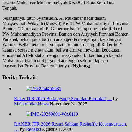
peserta Muktamar Muhammadiyah Ke-48 di Kota Solo Jawa
Tengah.
Selanjutnya, tutur Syamsudin, Al Muktabar hadir dalam
Musyawarah Wilayah (Muswil) Ke-4 PW Muhammadiyah Provinsi
Banten. “Dan, saat ini, Pj Gubernur hadir langsung pada Raker I
PW Muhammadiyah Provinsi Banten dan Aisyiyah Provinsi Banten.
Padahal, beliau pada hari ini ada agenda menjemput kedatangan
Wapres. Beliau tetap menyempatkan untuk datang di Raker ini,”
katanya seraya mengatakan, bahwa dirinya meyakini kedekatan
emosional Al Muktabar dengan masyarakat bukan hanya kepada
Muhammadiyah tetapi juga dekat dengan seluruh lapisan
masyarakat Provinsi Banten lainnya.
(Ngkong)
Berita Terkait:
Raker JTR 2025 Berlangsung Seru dan Produktif,…
by
Mahardhika News
November 24, 2025
RAKER JTR 2026 Resmi Sahkan Reshuffle Kepengurusan,
…
by
Redaksi
Agustus 1, 2026