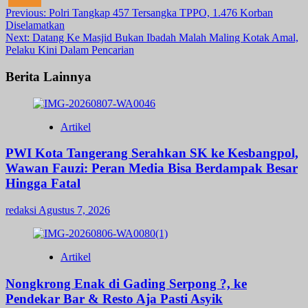
Post
Previous:
Polri Tangkap 457 Tersangka TPPO, 1.476 Korban
Diselamatkan
navigation
Next:
Datang Ke Masjid Bukan Ibadah Malah Maling Kotak Amal,
Pelaku Kini Dalam Pencarian
Berita Lainnya
Artikel
PWI Kota Tangerang Serahkan SK ke Kesbangpol,
Wawan Fauzi: Peran Media Bisa Berdampak Besar
Hingga Fatal
redaksi
Agustus 7, 2026
Artikel
Nongkrong Enak di Gading Serpong ?, ke
Pendekar Bar & Resto Aja Pasti Asyik