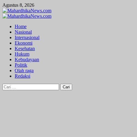
Skip
Agustus 8, 2026
to
content
Primary
Menu
Home
Nasional
Internasional
Ekonomi
Kesehatan
Hukum
Kebudayaan
Politik
Olah raga
Redaksi
Cari
untuk: